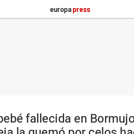
europa
press
bebé fallecida en Bormujos
eja la quemó por celos ha