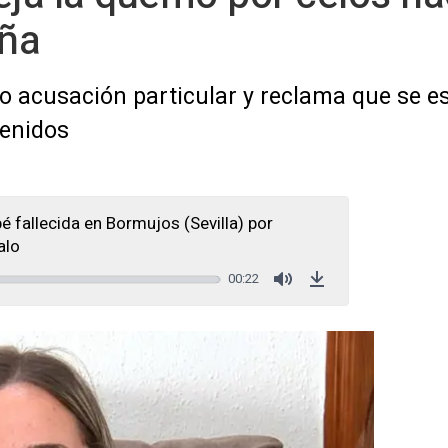
iña
o acusación particular y reclama que se 
tenidos
 fallecida en Bormujos (Sevilla) por
alo
00:22
Mute
Download