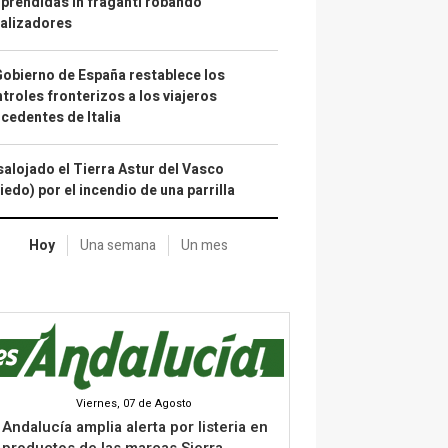
prendidas in fraganti robando
alizadores
Gobierno de España restablece los
troles fronterizos a los viajeros
cedentes de Italia
alojado el Tierra Astur del Vasco
iedo) por el incendio de una parrilla
Hoy
Una semana
Un mes
Viernes, 07 de Agosto
Andalucía amplia alerta por listeria en
productos de las marcas Sierra