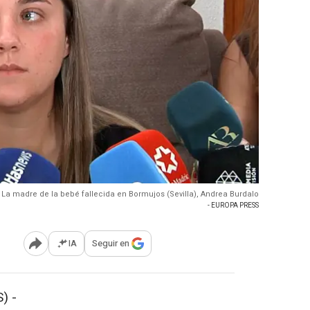
La madre de la bebé fallecida en Bormujos (Sevilla), Andrea Burdalo
- EUROPA PRESS
IA
Seguir en
Abrir opciones para compartir
) -