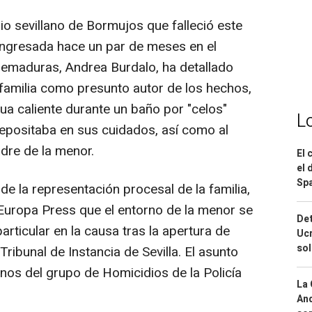
io sevillano de Bormujos que falleció este
ingresada hace un par de meses en el
uemaduras, Andrea Burdalo, ha detallado
 familia como presunto autor de los hechos,
ua caliente durante un baño por "celos"
L
depositaba en sus cuidados, así como al
dre de la menor.
El 
el 
Spa
de la representación procesal de la familia,
 Europa Press que el entorno de la menor se
Det
ticular en la causa tras la apertura de
Ucr
so
Tribunal de Instancia de Sevilla. El asunto
os del grupo de Homicidios de la Policía
La 
And