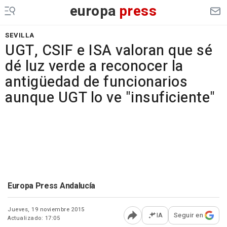
europa
press
SEVILLA
UGT, CSIF e ISA valoran que sé
dé luz verde a reconocer la
antigüedad de funcionarios
aunque UGT lo ve "insuficiente"
Europa Press Andalucía
Jueves, 19 noviembre 2015
IA
Seguir en
Actualizado: 17:05
Abrir opciones para comp