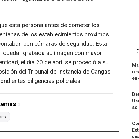
e esta persona antes de cometer los
ventanas de los establecimientos próximos
contaban con cámaras de seguridad. Esta
L
n al quedar grabada su imagen con mayor
entidad, el día 20 de abril se procedió a su
Mar
osición del Tribunal de Instancia de Cangas
res
en 
ondientes diligencias policiales.
Det
Ucr
 temas
so
nes
Cor
Ext
una