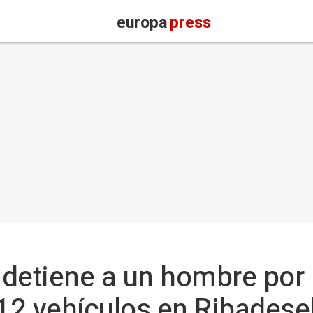
europa
press
l detiene a un hombre por 
2 vehículos en Ribadesel