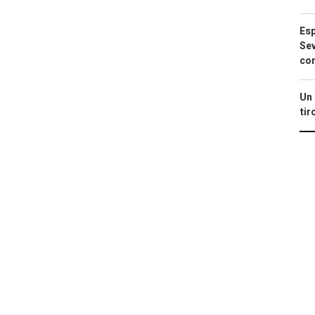
Esp
Sev
con
Un 
tir