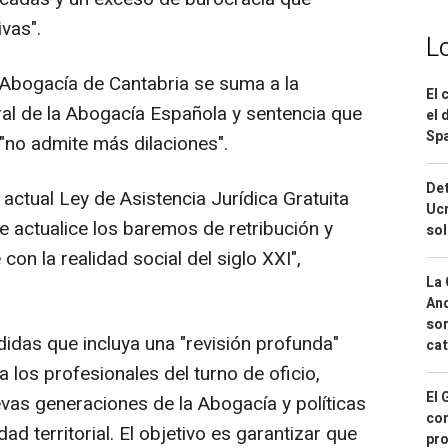
vas".
L
a Abogacía de Cantabria se suma a la
El 
ral de la Abogacía Española y sentencia que
el 
Spa
a "no admite más dilaciones".
Det
a actual Ley de Asistencia Jurídica Gratuita
Ucr
e actualice los baremos de retribución y
so
on la realidad social del siglo XXI",
La 
And
sor
das que incluya una "revisión profunda"
cat
 los profesionales del turno de oficio,
El 
evas generaciones de la Abogacía y políticas
con
ad territorial. El objetivo es garantizar que
pro