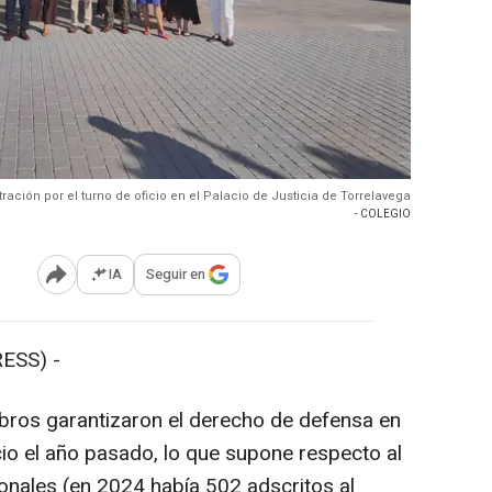
ración por el turno de oficio en el Palacio de Justicia de Torrelavega
- COLEGIO
IA
Seguir en
Abrir opciones para compartir
ESS) -
bros garantizaron el derecho de defensa en
cio el año pasado, lo que supone respecto al
ionales (en 2024 había 502 adscritos al