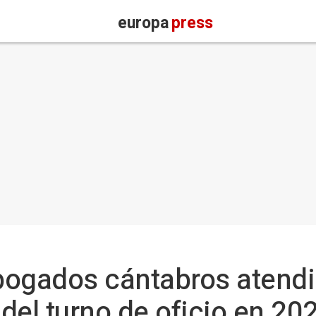
europa
press
bogados cántabros atend
del turno de oficio en 20