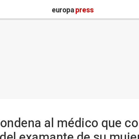
europa
press
ondena al médico que con
o del examante de su muje