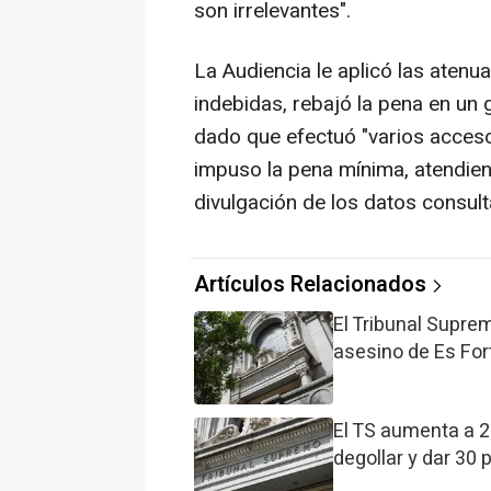
son irrelevantes".
La Audiencia le aplicó las atenu
indebidas, rebajó la pena en un 
dado que efectuó "varios acceso
impuso la pena mínima, atendiend
divulgación de los datos consul
Artículos Relacionados
El Tribunal Supre
asesino de Es For
El TS aumenta a 2
degollar y dar 30