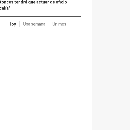
tonces tendrá que actuar de oficio
calía"
Hoy
Una semana
Un mes