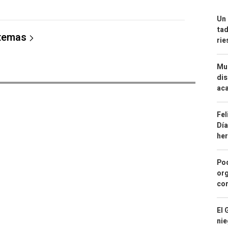
Un 
tad
 temas
ri
Mue
dis
aca
Fel
Día
he
Pod
org
con
El 
nie