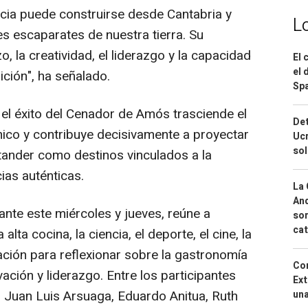
cia puede construirse desde Cantabria y
L
s escaparates de nuestra tierra. Su
o, la creatividad, el liderazgo y la capacidad
El 
el 
dición", ha señalado.
Spa
 el éxito del Cenador de Amós trasciende el
Det
ico y contribuye decisivamente a proyectar
Ucr
so
tander como destinos vinculados a la
cias auténticas.
La 
And
ante este miércoles y jueves, reúne a
sor
cat
ta cocina, la ciencia, el deporte, el cine, la
cación para reflexionar sobre la gastronomía
Cor
ción y liderazgo. Entre los participantes
Ext
k, Juan Luis Arsuaga, Eduardo Anitua, Ruth
una