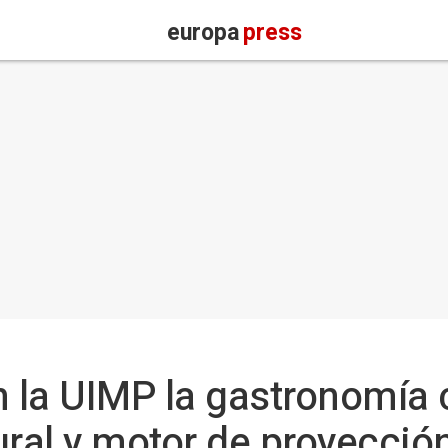
europa
press
n la UIMP la gastronomía
ural y motor de proyecció