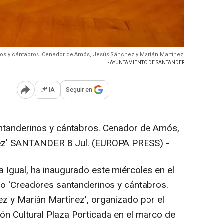
nos y cántabros. Cenador de Amós, Jesús Sánchez y Marián Martínez'
- AYUNTAMIENTO DE SANTANDER
IA
Seguir en
Abrir opciones para compartir
antanderinos y cántabros. Cenador de Amós,
ez' SANTANDER 8 Jul. (EUROPA PRESS) -
 Igual, ha inaugurado este miércoles en el
so 'Creadores santanderinos y cántabros.
 y Marián Martínez', organizado por el
ón Cultural Plaza Porticada en el marco de