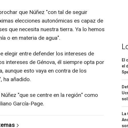
eprochar que Núñez "con tal de seguir
róximas elecciones autonómicas es capaz de
ses que necesita nuestra tierra. Ya lo hemos
ía o en materia de agua".
L
 elegir entre defender los intereses de
El 
os intereses de Génova, él siempre opta por
el 
, aunque esto vaya en contra de los
Spa
, ha añadido.
Det
Ucr
a Núñez "que se centre en la región" como
so
iliano García-Page.
La 
And
 temas
sor