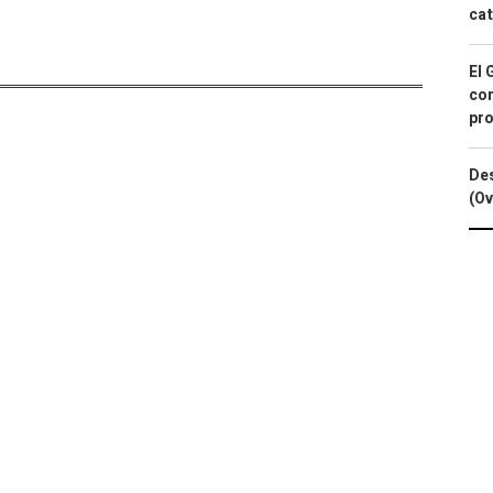
cat
El 
con
pro
Des
(Ov