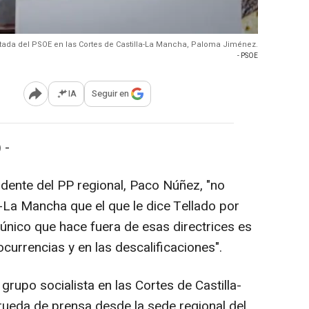
tada del PSOE en las Cortes de Castilla-La Mancha, Paloma Jiménez.
- PSOE
IA
Seguir en
Abrir opciones para compartir
 -
idente del PP regional, Paco Núñez, "no
a-La Mancha que el que le dice Tellado por
 único que hace fuera de esas directrices es
 ocurrencias y en las descalificaciones".
grupo socialista en las Cortes de Castilla-
eda de prensa desde la sede regional del