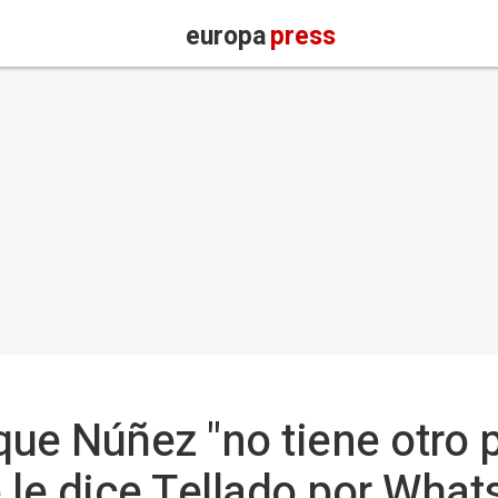
europa
press
 que Núñez "no tiene otro 
 le dice Tellado por What