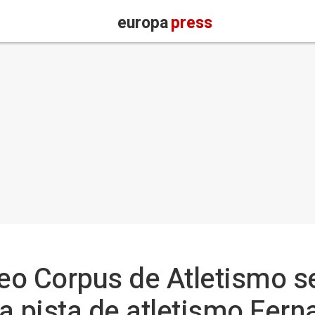
europa
press
feo Corpus de Atletismo se
a pista de atletismo Fer