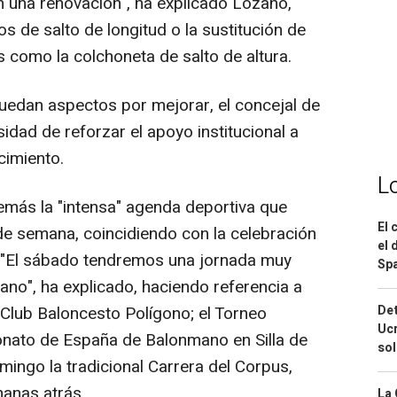
n una renovación", ha explicado Lozano,
os de salto de longitud o la sustitución de
 como la colchoneta de salto de altura.
uedan aspectos por mejorar, el concejal de
sidad de reforzar el apoyo institucional a
cimiento.
L
ás la "intensa" agenda deportiva que
El 
n de semana, coincidiendo con la celebración
el 
. "El sábado tendremos una jornada muy
Spa
ano", ha explicado, haciendo referencia a
Det
 Club Baloncesto Polígono; el Torneo
Ucr
onato de España de Balonmano en Silla de
so
mingo la tradicional Carrera del Corpus,
anas atrás.
La 