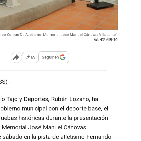
ofeo Corpus De Atletismo. Memorial José Manuel Cánovas Villasante'.
- AYUNTAMIENTO
IA
Seguir en
Abrir opciones para compartir
S) -
ío Tajo y Deportes, Rubén Lozano, ha
bierno municipal con el deporte base, el
ruebas históricas durante la presentación
o. Memorial José Manuel Cánovas
te sábado en la pista de atletismo Fernando