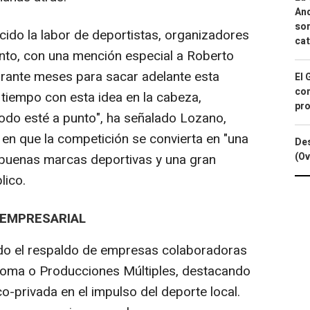
And
sor
cido la labor de deportistas, organizadores
cat
ento, con una mención especial a Roberto
durante meses para sacar adelante esta
El 
con
 tiempo con esta idea en la cabeza,
pro
odo esté a punto", ha señalado Lozano,
en que la competición se convierta en "una
Des
(Ov
 buenas marcas deportivas y una gran
lico.
 EMPRESARIAL
ido el respaldo de empresas colaboradoras
Joma o Producciones Múltiples, destacando
co-privada en el impulso del deporte local.