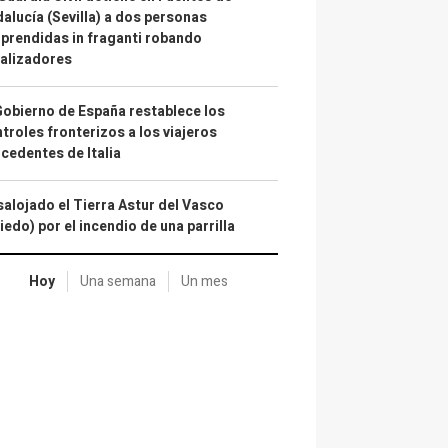
alucía (Sevilla) a dos personas
prendidas in fraganti robando
alizadores
Gobierno de España restablece los
troles fronterizos a los viajeros
cedentes de Italia
alojado el Tierra Astur del Vasco
iedo) por el incendio de una parrilla
Hoy
Una semana
Un mes