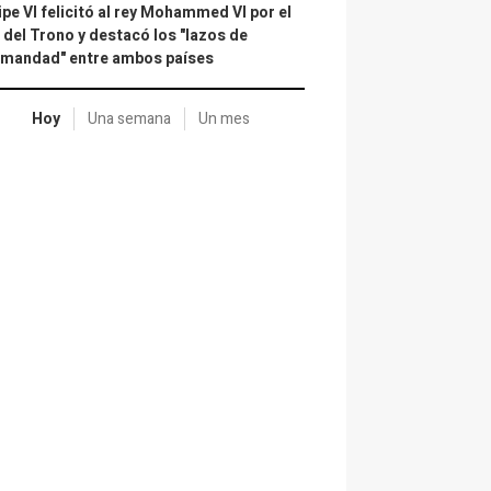
ipe VI felicitó al rey Mohammed VI por el
 del Trono y destacó los "lazos de
rmandad" entre ambos países
Hoy
Una semana
Un mes