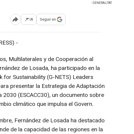
- GENERALITAT
IA
Seguir en
Abrir opciones para compartir
ESS) -
s, Multilaterales y de Cooperación al
ernández de Losada, ha participado en la
k for Sustainability (G-NETS) Leaders
ara presentar la Estrategia de Adaptación
nya 2030 (ESCACC30), un documento sobre
ambio climático que impulsa el Govern.
cumbre, Fernández de Losada ha destacado
ende de la capacidad de las regiones en la