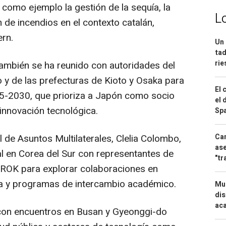
do como ejemplo la gestión de la sequía, la
L
n de incendios en el contexto catalán,
rn.
Un 
tad
ri
también se ha reunido con autoridades del
 y de las prefecturas de Kioto y Osaka para
El 
25-2030, que prioriza a Japón como socio
el 
innovación tecnológica.
Spa
Can
l de Asuntos Multilaterales, Clelia Colombo,
ase
l en Corea del Sur con representantes de
"tr
AROK para explorar colaboraciones en
a y programas de intercambio académico.
Mue
dis
aca
 con encuentros en Busan y Gyeonggi-do