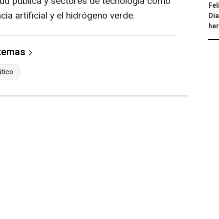
lud pública y sectores de tecnología como
Fel
ia artificial y el hidrógeno verde.
Día
he
 temas
ático