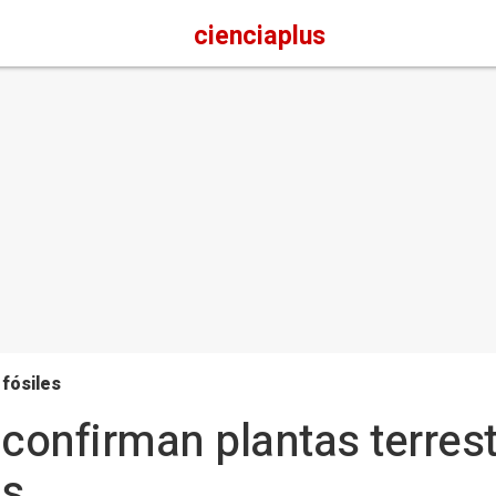
cienciaplus
 fósiles
 confirman plantas terres
os