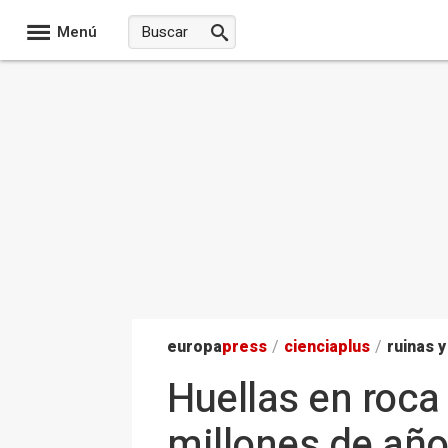
Menú
europa
press
/
ciencia
plus
/
ruinas y
Huellas en roca
millones de añ