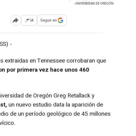
- UNIVERSIDAD DE OREGÓN
IA
Seguir en
Abrir opciones para compartir
S) -
s extraidas en Tennessee corrobaran que
on por primera vez hace unos 460
iversidad de Oregón Greg Retallack y
st,
un nuevo estudio data la aparición de
edio de un período geológico de 45 millones
ícico.