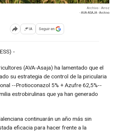
Archivo - Arroz
- AVA-ASAJA - Archivo
IA
Seguir en
Abrir opciones para compartir
ESS) -
icultores (AVA-Asaja) ha lamentado que el
ado su estrategia de control de la piricularia
ional --Protioconazol 5% + Azufre 62,5%--
amilia estrobirulinas que ya han generado
alenciana continuarán un año más sin
tada eficacia para hacer frente a la