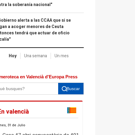
tra la soberanía nacional"
Gobierno alerta a las CCAA que si se
gan a acoger menores de Ceuta
tonces tendrá que actuar de oficio
calía"
Hoy
Una semana
Un mes
meroteca en Valencià d'Europa Press
Buscar
En valencià
nes, 31 de Julio