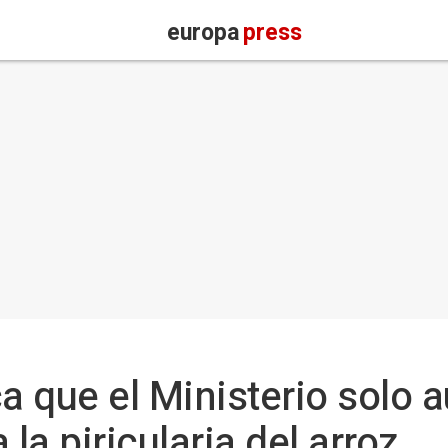
europa
press
a que el Ministerio solo a
 la piricularia del arroz