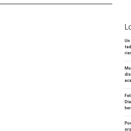
L
Un 
tad
ri
Mue
dis
aca
Fel
Día
he
Pod
org