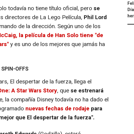
Fel
lo todavía no tiene título oficial, pero
se
Día
he
s directores de
La Lego Película
,
Phil Lord
l mando de la dirección. Según uno de los
cCaig, la película de Han Solo tiene "de
ars"
y es uno de los mejores que jamás ha
 SPIN-OFFS
ars,
El despertar de la fuerza
, llega el
ne: A Star Wars Story
, que
se estrenará
, la compañía Disney todavía no ha dado el
programado
nuevas fechas de rodaje
para
 mejor que
El despertar de la fuerza
".
areth Edwards
(
Godzilla
), estará