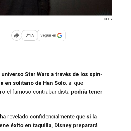
GETTY
IA
Seguir en
Abrir opciones para compartir
universo Star Wars a través de los spin-
la en solitario de Han Solo
, al que
ero el famoso contrabandista
podría tener
e ha revelado confidencialmente que
si la
ene éxito en taquilla, Disney preparará