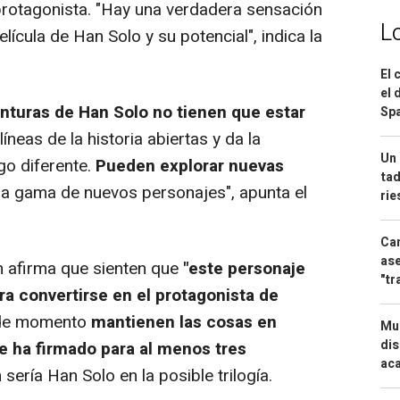
rotagonista. "Hay una verdadera sensación
L
ícula de Han Solo y su potencial", indica la
El 
el 
nturas de Han Solo no tienen que estar
Spa
 líneas de la historia abiertas y da la
Un 
go diferente.
Pueden explorar nuevas
tad
lia gama de nuevos personajes", apunta el
ri
Can
ase
 afirma que sienten que
"este personaje
"tr
ra convertirse en el protagonista de
"de momento
mantienen las cosas en
Mue
dis
e ha firmado para al menos tres
aca
 sería Han Solo en la posible trilogía.