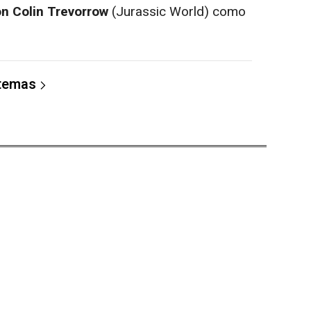
on Colin Trevorrow
(
Jurassic World
) como
 temas