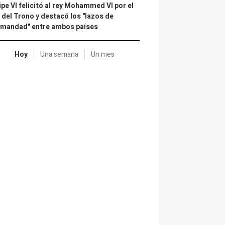
ipe VI felicitó al rey Mohammed VI por el
 del Trono y destacó los "lazos de
rmandad" entre ambos países
Hoy
Una semana
Un mes