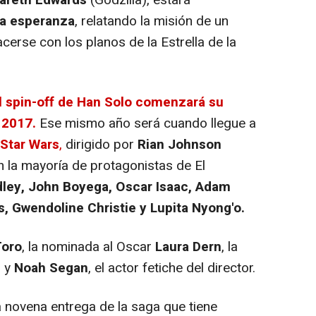
a esperanza
, relatando la misión de un
cerse con los planos de la Estrella de la
l spin-off de Han Solo comenzará su
 2017.
Ese mismo año será cuando llegue a
 Star Wars
,
dirigido por
Rian Johnson
on la mayoría de protagonistas de El
dley, John Boyega, Oscar Isaac, Adam
s, Gwendoline Christie y Lupita Nyong'o.
Toro
, la nominada al Oscar
Laura Dern
, la
n
y
Noah Segan
, el actor fetiche del director.
la novena entrega de la saga que tiene