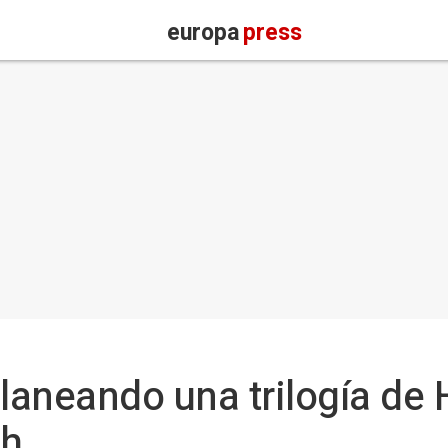
europa
press
planeando una trilogía de
ch