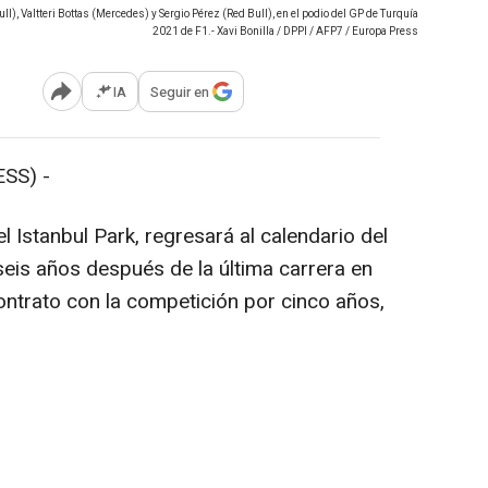
ll), Valtteri Bottas (Mercedes) y Sergio Pérez (Red Bull), en el podio del GP de Turquía
2021 de F1.- Xavi Bonilla / DPPI / AFP7 / Europa Press
IA
Seguir en
Abrir opciones para compartir
SS) -
 Istanbul Park, regresará al calendario del
eis años después de la última carrera en
ntrato con la competición por cinco años,