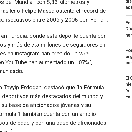
s del Mundial, con 5,33 kilómetros y
dis
aca
brasileño Felipe Massa ostenta el récord de
 consecutivos entre 2006 y 2008 con Ferrari.
Fel
Día
en Turquía, donde este deporte cuenta con
he
os y más de 7,5 millones de seguidores en
Pod
res en Instagram han crecido un 25%
org
es en YouTube han aumentado un 107%",
con
omunicado.
El 
nie
p Tayyip Erdogan, destacó que "la Fórmula
"en
os deportivos más destacados del mundo y
Fis
, su base de aficionados jóvenes y su
 Fórmula 1 también cuenta con un amplio
upos de edad y con una base de aficionados
gregó.