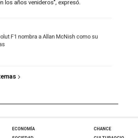
n los años venideros", expresó.
volut F1 nombra a Allan McNish como su
ras
 temas
ECONOMÍA
CHANCE