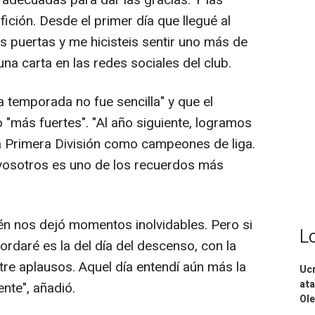
s adecuadas para dar las gracias. Y las
ición. Desde el primer día que llegué al
as puertas y me hicisteis sentir uno más de
una carta en las redes sociales del club.
 temporada no fue sencilla" y que el
o "más fuertes". "Al año siguiente, logramos
 a Primera División como campeones de liga.
 vosotros es uno de los recuerdos más
én nos dejó momentos inolvidables. Pero si
L
rdaré es la del día del descenso, con la
tre aplausos. Aquel día entendí aún más la
Ucr
ata
nte", añadió.
Ole