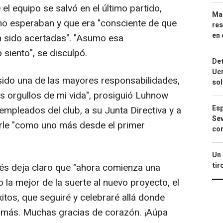
el equipo se salvó en el último partido,
Mar
mo esperaban y que era "consciente de que
res
en 
n sido acertadas". "Asumo esa
 siento", se disculpó.
Det
Ucr
sido una de las mayores responsabilidades,
so
 orgullos de mi vida", prosiguió Luhnow
Esp
, empleados del club, a su Junta Directiva y a
Sev
rle "como uno más desde el primer
con
Un 
tir
és deja claro que "ahora comienza una
 la mejor de la suerte al nuevo proyecto, el
itos, que seguiré y celebraré allá donde
' más. Muchas gracias de corazón. ¡Aúpa