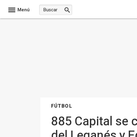
Menú
FÚTBOL
885 Capital se c
del Leganés y E