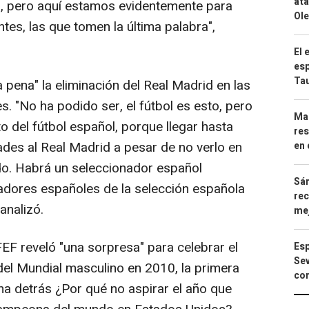
ata
s, pero aquí estamos evidentemente para
Ole
es, las que tomen la última palabra",
El 
esp
Ta
ena" la eliminación del Real Madrid en las
s. "No ha podido ser, el fútbol es esto, pero
Mar
to del fútbol español, porque llegar hasta
res
dades al Real Madrid a pesar de no verlo en
en 
do. Habrá un seleccionador español
Sán
gadores españoles de la selección española
rec
analizó.
mej
F reveló "una sorpresa" para celebrar el
Esp
Sev
del Mundial masculino en 2010, la primera
con
na detrás ¿Por qué no aspirar el año que