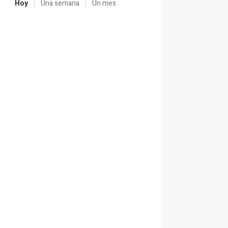
Hoy
Una semana
Un mes