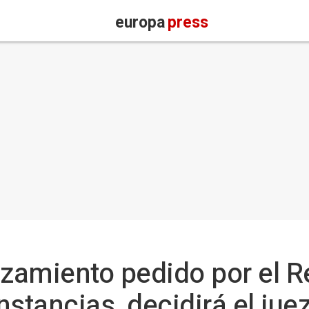
europa
press
azamiento pedido por el R
stancias, decidirá el jue