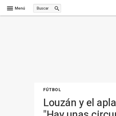
Menú
FÚTBOL
Louzán y el apl
"Hay unas circun