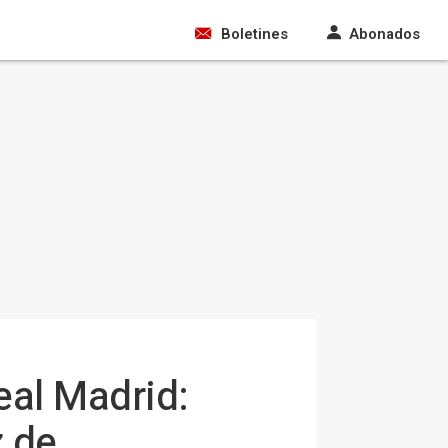
Boletines
Abonados
eal Madrid:
z de