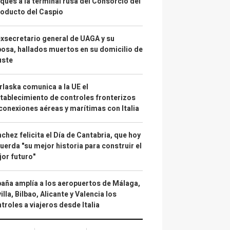
ques a la terminal rusa del Consorcio del
oducto del Caspio
exsecretario general de UAGA y su
osa, hallados muertos en su domicilio de
uste
laska comunica a la UE el
tablecimiento de controles fronterizos
conexiones aéreas y marítimas con Italia
chez felicita el Día de Cantabria, que hoy
uerda "su mejor historia para construir el
or futuro"
aña amplía a los aeropuertos de Málaga,
illa, Bilbao, Alicante y Valencia los
troles a viajeros desde Italia