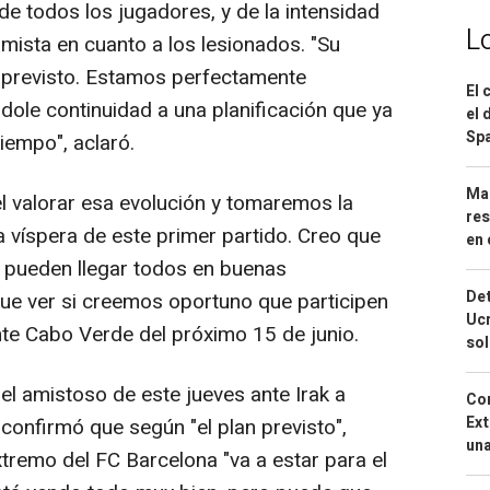
e todos los jugadores, y de la intensidad
L
imista en cuanto a los lesionados. "Su
previsto. Estamos perfectamente
El 
dole continuidad a una planificación que ya
el 
Spa
iempo", aclaró.
Mar
el valorar esa evolución y tomaremos la
res
la víspera de este primer partido. Creo que
en 
e pueden llegar todos en buenas
Det
ue ver si creemos oportuno que participen
Ucr
nte Cabo Verde del próximo 15 de junio.
so
 el amistoso de este jueves ante Irak a
Cor
Ext
confirmó que según "el plan previsto",
una
extremo del FC Barcelona "va a estar para el