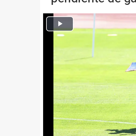
Luis de la Fuente durant
Europa Press Fútbol
Actualizado: miércoles, 3 junio 2026 15:14
LAS ROZAS (MADRID), 3 (EUR
El seleccionador nacional mascul
que tanto su selección como la q
2008 y 2012 son "muy buenas" y
la convivencia, la ilusión y el c
gran momento, le falta todavía "
Mundial, mientras que no quiere 
sea "un bolo de verano" sino que
15 de junio.