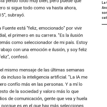
está yendo todo muy bien, pero puede que
La 
ero si sigue todo como va hasta ahora,
And
sor
15", subrayó.
cat
 Fuente está "feliz, emocionado" por vivir
al, el primero en su carrera. "Es la ilusión
demás como seleccionador de mi país. Estoy
rabajo con una emoción e ilusión, y soy feliz
eliz", confesó.
ir el mismo mensaje de las últimas semanas
a incluso la inteligencia artificial. "La IA me
 pero confío más en las personas. Y a mí lo
 resto de la sociedad y valoro más lo que
ios de comunicación, gente que vea y huela
co porque es en el que hay más selecciones