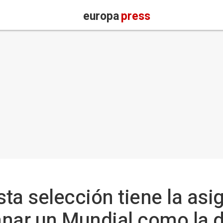
europa
press
sta selección tiene la asi
nar un Mundial como la de