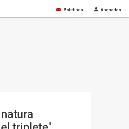
Boletines
Abonados
gnatura
l triplete"