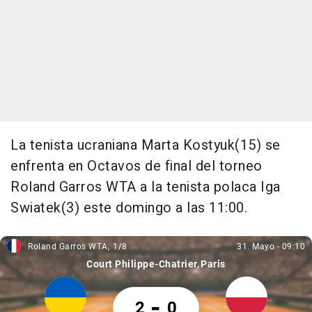
La tenista ucraniana Marta Kostyuk(15) se
enfrenta en Octavos de final del torneo
Roland Garros WTA a la tenista polaca Iga
Swiatek(3) este domingo a las 11:00.
Roland Garros WTA
1/8
31. Mayo
-
09:10
Roland Garros WTA, 1/8
31. Mayo, 09:10
Court Philippe-Chatrier
Paris
Marta Kostyuk 2 Iga Swiatek 0
-
2
0