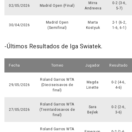
Mirra
0-2 (3-6,
02/05/2026
Madrid Open (Final)
Andreeva
5-7)
Madrid Open
Marta
2-1 (6-2,
30/04/2026
(Semifinal)
Kostyuk
1-6, 6-1)
-Últimos Resultados de Iga Swiatek.
Fecha
Torneo
Jugador
Resultado
Roland Garros WTA
Magda
0-2 (4-6,
29/05/2026
(Dieciseisavos de
Linette
4-6)
final)
Roland Garros WTA
Sara
0-2 (2-6,
27/05/2026
(Treintaidosavos de
Bejlek
3-6)
final)
Roland Garros WTA
Emerson
0-2 (1-6,