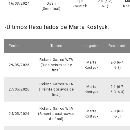
Iga
2-0 (6-2,
Ma
16/03/2024
Open
Swiatek
6-1)
Kos
(Semifinal)
-Últimos Resultados de Marta Kostyuk.
Fecha
Torneo
Jugador
Resultado
Roland Garros WTA
Marta
2-0 (6-4,
29/05/2026
(Dieciseisavos de
Kostyuk
6-3)
final)
Roland Garros WTA
Marta
2-1 (6-7,
27/05/2026
(Treintaidosavos de
Kostyuk
6-3, 6-3)
final)
Roland Garros WTA
Marta
2-0 (6-2,
24/05/2026
(Sesentaicuatroavos
Kostyuk
6-3)
de final)