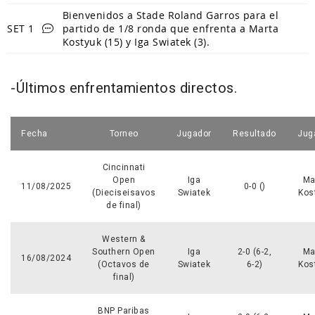
Bienvenidos a Stade Roland Garros para el
SET 1
partido de 1/8 ronda que enfrenta a Marta
Kostyuk (15) y Iga Swiatek (3).
-Últimos enfrentamientos directos.
Fecha
Torneo
Jugador
Resultado
Jug
Cincinnati
Open
Iga
Ma
11/08/2025
0-0 ()
(Dieciseisavos
Swiatek
Kos
de final)
Western &
Southern Open
Iga
2-0 (6-2,
Ma
16/08/2024
(Octavos de
Swiatek
6-2)
Kos
final)
BNP Paribas