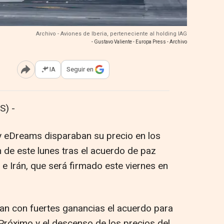
Archivo - Aviones de Iberia, perteneciente al holding IAG
- Gustavo Valiente - Europa Press - Archivo
IA
Seguir en
Abrir opciones para compartir
S) -
 eDreams disparaban su precio en los
de este lunes tras el acuerdo de paz
e Irán, que será firmado este viernes en
ían con fuertes ganancias el acuerdo para
e Próximo y el descenso de los precios del