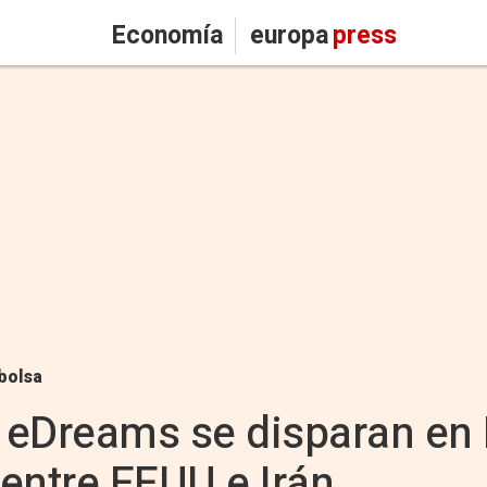
Economía
europa
press
bolsa
eDreams se disparan en B
entre EEUU e Irán