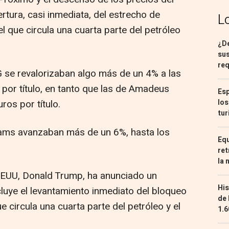
ertura, casi inmediata, del estrecho de
L
l que circula una cuarta parte del petróleo
¿De
sus
req
G se revalorizaban algo más de un 4% a las
 por título, en tanto que las de Amadeus
Esp
los
ros por título.
tur
reams avanzaban más de un 6%, hasta los
Equ
ret
la 
EEUU, Donald Trump, ha anunciado un
His
cluye el levantamiento inmediato del bloqueo
de 
 circula una cuarta parte del petróleo y el
1.6