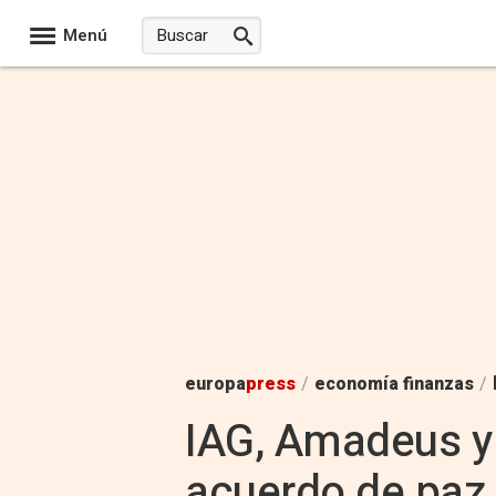
Menú
europa
press
/
economía finanzas
/
IAG, Amadeus y 
acuerdo de paz 