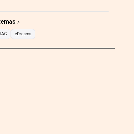
 temas
IAG
eDreams