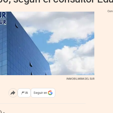
Con
INMOBILIARIA DEL SUR
IA
Seguir en
Abrir opciones para compartir
 -