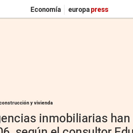
Economía
europa
press
construcción y vivienda
gencias inmobiliarias han 
06, según el consultor Ed