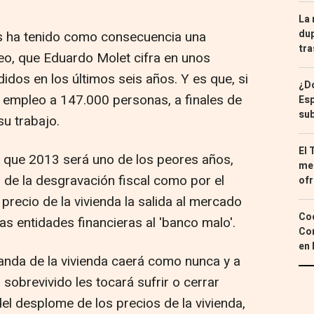
La 
dup
ias ha tenido como consecuencia una
tra
eo, que Eduardo Molet cifra en unos
dos en los últimos seis años. Y es que, si
¿Dó
a empleo a 147.000 personas, a finales de
Esp
sub
u trabajo.
El 
a que 2013 será uno de los peores años,
med
 de la desgravación fiscal como por el
ofr
 precio de la vivienda la salida al mercado
Coc
as entidades financieras al 'banco malo'.
Con
en 
anda de la vivienda caerá como nunca y a
obrevivido les tocará sufrir o cerrar
del desplome de los precios de la vivienda,