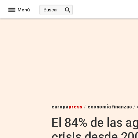
Menú
europa
press
/
economía finanzas
/
El 84% de las a
crisis desde 20