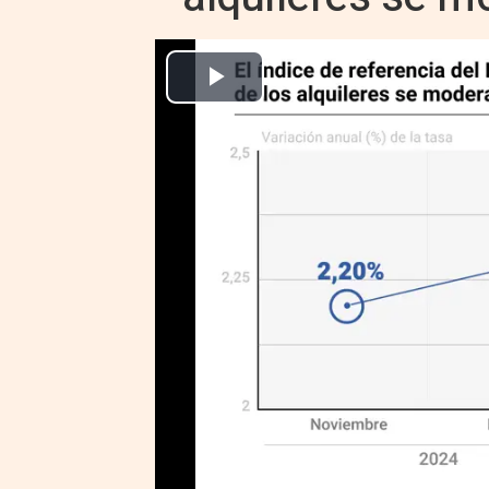
Europa Press Economía Finanzas
Actualizado: viernes, 14 febrero 2025 10:37
MADRID 14 Feb. (EUROPA PRES
El Instituto Nacional de Estadíst
de referencia para la actualizaci
situó en el 2,19% interanual en 
anterior.
Los contratos de alquiler que vay
año y que hayan sido firmados d
Vivienda, el 25 de mayo de 2023