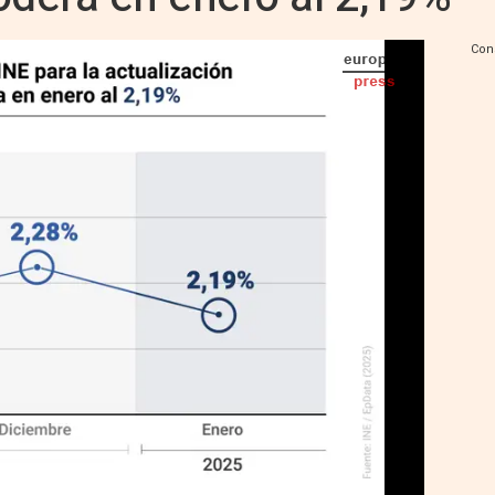
Con
índice de Referencia de Arrendamientos de Vivienda - EPDATA
IA
Seguir en
Abrir opciones para compartir
S) -
ica (INE) ha publicado este viernes el índice
ón anual de los contratos de alquiler, que se
enero de este año, frente al 2,28% del mes
an a actualizar su renta a partir de este
esde la entrada en vigor de la Ley de
, deberán usar ya este nuevo índice creado