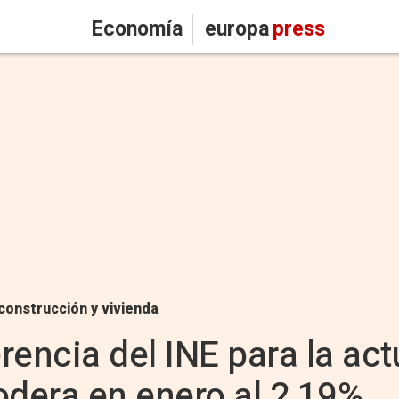
Economía
europa
press
construcción y vivienda
erencia del INE para la ac
odera en enero al 2,19%