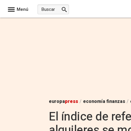
Menú
europa
press
/
economía finanzas
/
El índice de ref
alquileres se m