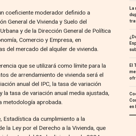
La 
 un coeficiente moderador definido a
dup
ón General de Vivienda y Suelo del
tra
Urbana y de la Dirección General de Política
¿Dó
onomía, Comercio y Empresa, en
Esp
as del mercado del alquiler de vivienda.
sub
rencia que se utilizará como límite para la
El 
med
atos de arrendamiento de vivienda será el
ofr
iación anual del IPC, la tasa de variación
y la tasa de variación anual media ajustada,
Coc
Con
la metodología aprobada.
en 
e, Estadística da cumplimiento a la
e la Ley por el Derecho a la Vivienda, que