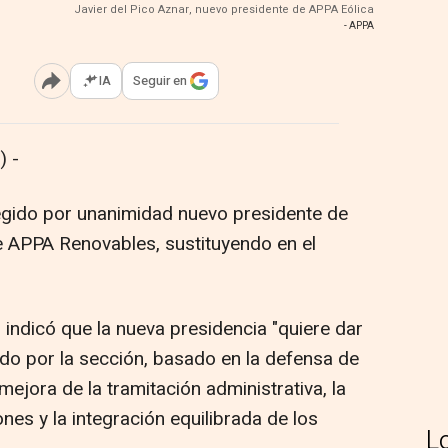
Javier del Pico Aznar, nuevo presidente de APPA Eólica
- APPA
IA
Seguir en
Abrir opciones para compartir
 -
legido por unanimidad nuevo presidente de
de APPA Renovables, sustituyendo en el
indicó que la nueva presidencia "quiere dar
ado por la sección, basado en la defensa de
mejora de la tramitación administrativa, la
ones y la integración equilibrada de los
L