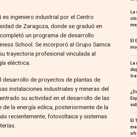
La 
es ingeniero industrial por el Centro
cin
mej
ersidad de Zaragoza, donde se graduó en
 completó un programa de desarrollo
El 
siness School. Se incorporó al Grupo Samca
mon
u trayectoria profesional vinculada al
ía eléctrica.
La 
dup
tra
el desarrollo de proyectos de plantas de
as instalaciones industriales y mineras del
¿Dó
trado su actividad en el desarrollo de las
Esp
sub
e de la energía eólica, posteriormente de la
más recientemente, fotovoltaica y sistemas
El 
erías.
med
ofr