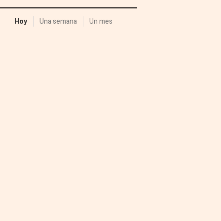
Hoy
Una semana
Un mes