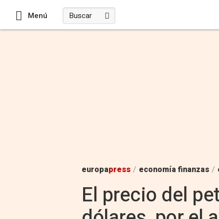
Menú
europa
press
/
economía finanzas
/
El precio del p
dólares, por el