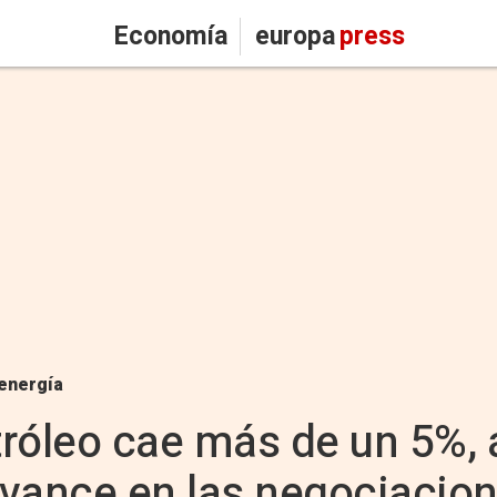
Economía
europa
press
energía
etróleo cae más de un 5%, 
 avance en las negociacio