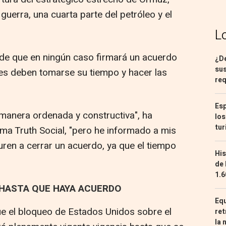
guerra, una cuarta parte del petróleo y el
L
de que en ningún caso firmará un acuerdo
¿De
sus
es deben tomarse su tiempo y hacer las
req
Esp
manera ordenada y constructiva", ha
los
tur
a Truth Social, "pero he informado a mis
ren a cerrar un acuerdo, ya que el tiempo
His
de 
1.6
HASTA QUE HAYA ACUERDO
Equ
 el bloqueo de Estados Unidos sobre el
ret
la 