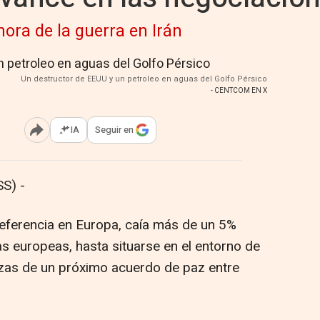
hora de la guerra en Irán
Un destructor de EEUU y un petroleo en aguas del Golfo Pérsico
- CENTCOM EN X
IA
Seguir en
Abrir opciones para compartir
S) -
e referencia en Europa, caía más de un 5%
as europeas, hasta situarse en el entorno de
nzas de un próximo acuerdo de paz entre