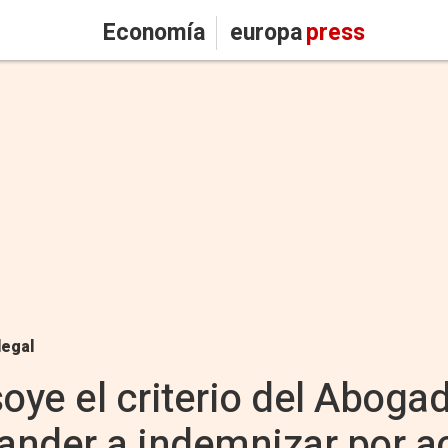
Economía
europa
press
legal
ye el criterio del Abogad
ander a indemnizar por a