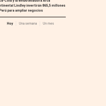
a-Cola y la embotelladora Arca
tinental Lindley invertirán 865,5 millones
Perú para ampliar negocios
Hoy
Una semana
Un mes