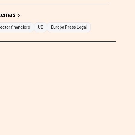
 temas
ector financiero
UE
Europa Press Legal