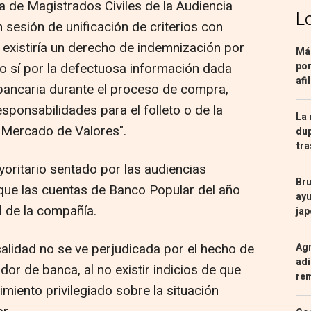
a de Magistrados Civiles de la Audiencia
L
 sesión de unificación de criterios con
 existiría un derecho de indemnización por
Más
por
ro sí por la defectuosa información dada
afi
 bancaria durante el proceso de compra,
sponsabilidades para el folleto o de la
La 
 Mercado de Valores".
dup
tra
yoritario sentado por las audiencias
Bru
 que las cuentas de Banco Popular del año
ayu
l de la compañía.
ja
alidad no se ve perjudicada por el hecho de
Agr
adi
or de banca, al no existir indicios de que
re
miento privilegiado sobre la situación