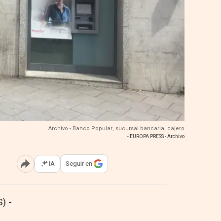
Archivo - Banco Popular, sucursal bancaria, cajero
- EUROPA PRESS - Archivo
IA
Seguir en
Abrir opciones para compartir
) -