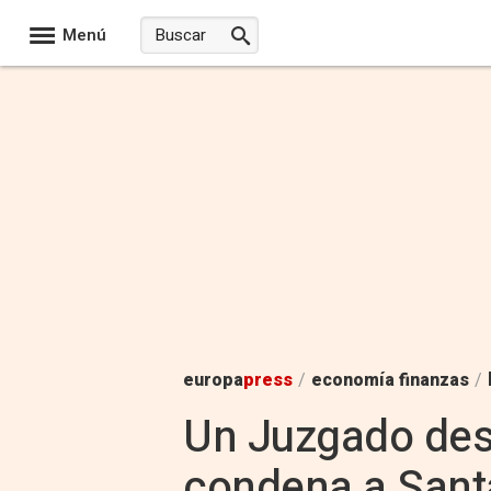
Menú
europa
press
/
economía finanzas
/
Un Juzgado deso
condena a Sant