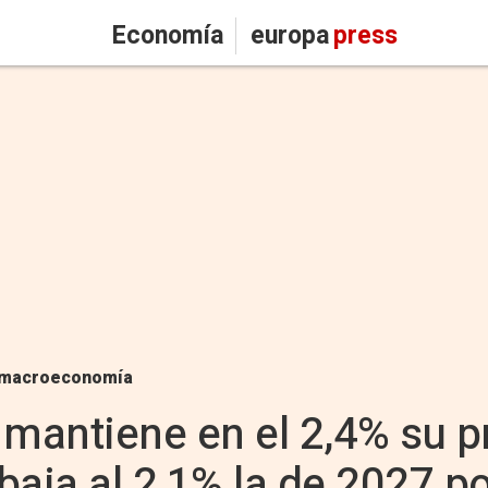
Economía
europa
press
macroeconomía
antiene en el 2,4% su pr
aja al 2,1% la de 2027 po