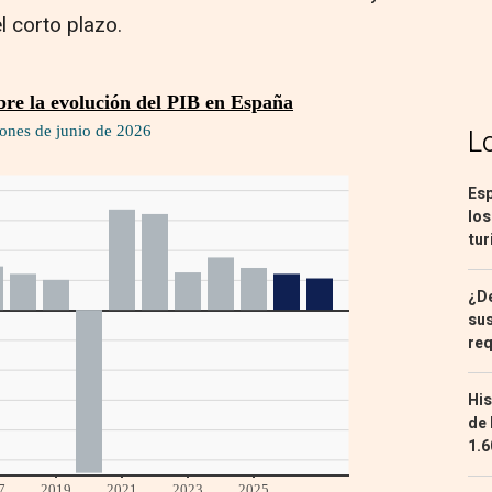
l corto plazo.
L
Esp
los
tur
¿De
sus
req
His
de 
1.6