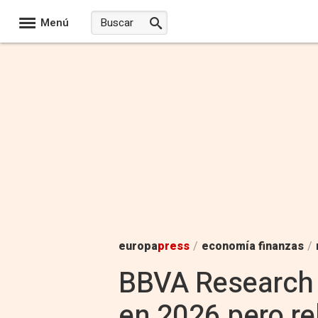
Menú
europa
press
/
economía finanzas
/
BBVA Research m
en 2026 pero reb