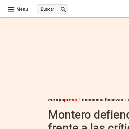
Menú
europa
press
/
economía finanzas
/
Montero defiend
frente a las crí