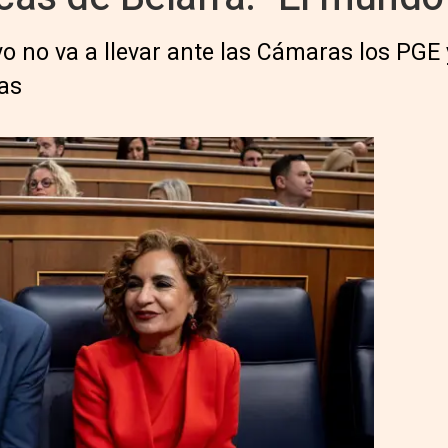
vo no va a llevar ante las Cámaras los PGE 
tas