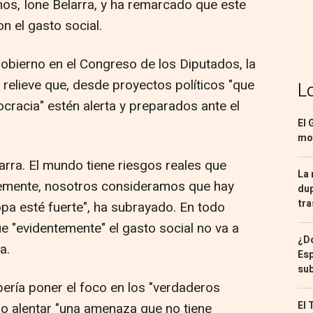
mos, Ione Belarra, y ha remarcado que este
n el gasto social.
Gobierno en el Congreso de los Diputados, la
 relieve que, desde proyectos políticos "que
L
cracia" estén alerta y preparados ante el
El 
mon
arra. El mundo tiene riesgos reales que
La 
temente, nosotros consideramos que hay
dup
tra
a esté fuerte", ha subrayado. En todo
e "evidentemente" el gasto social no va a
¿Dó
a.
Esp
sub
bería poner el foco en los "verdaderos
El 
o alentar "una amenaza que no tiene