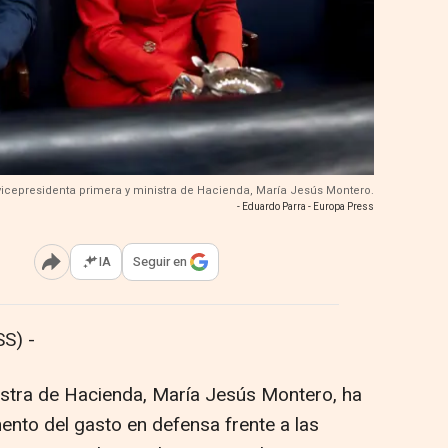
 vicepresidenta primera y ministra de Hacienda, María Jesús Montero.
- Eduardo Parra - Europa Press
IA
Seguir en
Abrir opciones para compartir
S) -
istra de Hacienda, María Jesús Montero, ha
ento del gasto en defensa frente a las