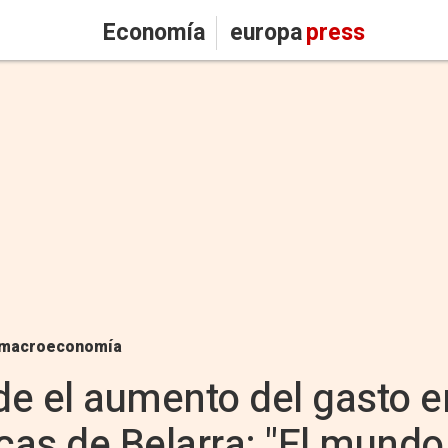
Economía
europa
press
macroeconomía
e el aumento del gasto 
ticas de Belarra: "El mundo