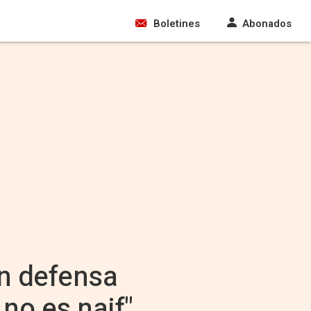
Boletines
Abonados
en defensa
 no es naif"