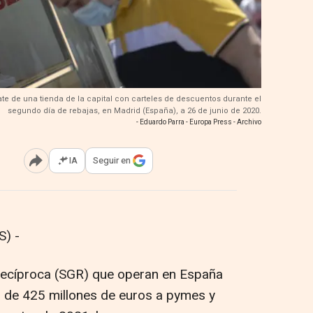
te de una tienda de la capital con carteles de descuentos durante el
segundo día de rebajas, en Madrid (España), a 26 de junio de 2020.
- Eduardo Parra - Europa Press - Archivo
IA
Seguir en
Abrir opciones para compartir
) -
recíproca (SGR) que operan en España
or de 425 millones de euros a pymes y