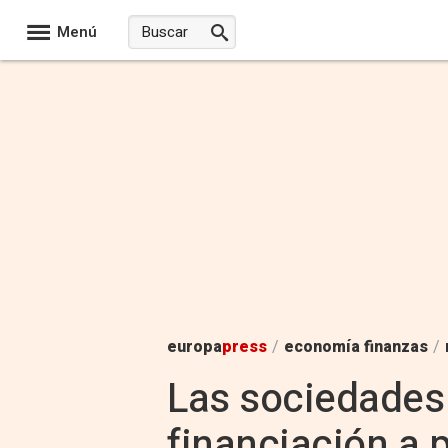
Menú
europa
press
/
economía finanzas
/
Las sociedades 
financiación a 