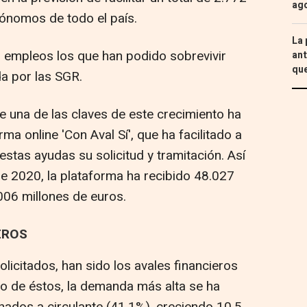
ag
ónomos de todo el país.
La 
 empleos los que han podido sobrevivir
ant
que
da por las SGR.
 una de las claves de este crecimiento ha
rma online 'Con Aval Sí', que ha facilitado a
estas ayudas su solicitud y tramitación. Así
e 2020, la plataforma ha recibido 48.027
006 millones de euros.
EROS
olicitados, han sido los avales financieros
ro de éstos, la demanda más alta se ha
nados a circulante (41,1%), creciendo 10,5