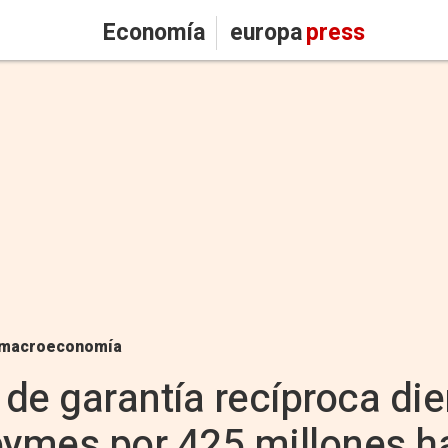
Economía
europa
press
macroeconomía
de garantía recíproca die
pymes por 425 millones h