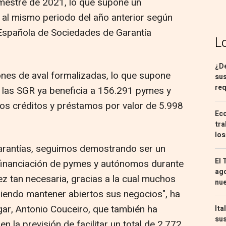
imestre de 2021, lo que supone un
 al mismo periodo del año anterior según
Española de Sociedades de Garantía
L
¿De
nes de aval formalizadas, lo que supone
sus
req
or las SGR ya beneficia a 156.291 pymes y
os créditos y préstamos por valor de 5.998
Eco
tra
los
garantías, seguimos demostrando ser un
El 
 financiación de pymes y autónomos durante
ago
idez tan necesaria, gracias a la cual muchos
nu
iendo mantener abiertos sus negocios", ha
ar, Antonio Couceiro, que también ha
Ita
sus
 la previsión de facilitar un total de 2.772