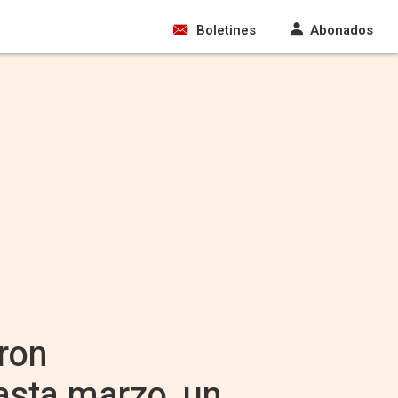
Boletines
Abonados
ron
asta marzo, un