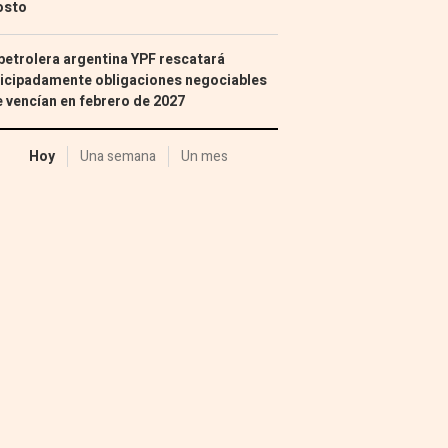
osto
petrolera argentina YPF rescatará
icipadamente obligaciones negociables
 vencían en febrero de 2027
Hoy
Una semana
Un mes