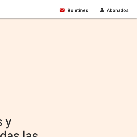
Boletines
Abonados
 y
odas las