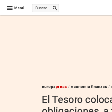
Menú
europa
press
/
economía finanzas
/
El Tesoro coloc
obligaciones, a 