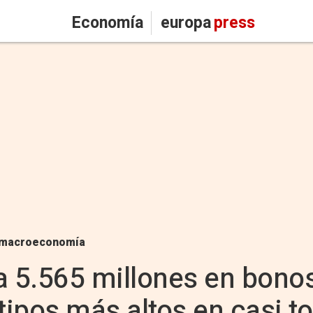
Economía
europa
press
macroeconomía
a 5.565 millones en bonos
tipos más altos en casi t