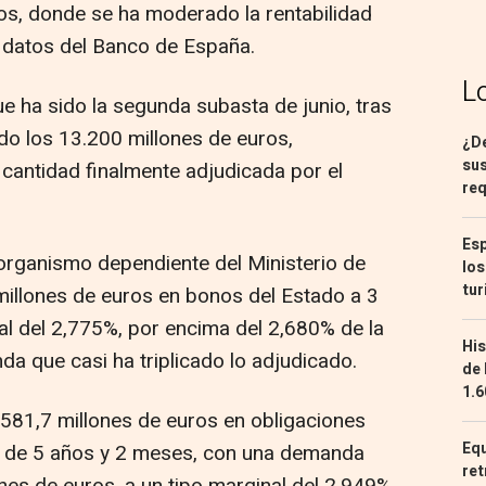
os, donde se ha moderado la rentabilidad
n datos del Banco de España.
L
e ha sido la segunda subasta de junio, tras
do los 13.200 millones de euros,
¿De
sus
 cantidad finalmente adjudicada por el
req
Esp
 organismo dependiente del Ministerio de
los
tur
illones de euros en bonos del Estado a 3
al del 2,775%, por encima del 2,680% de la
His
a que casi ha triplicado lo adjudicado.
de 
1.6
581,7 millones de euros en obligaciones
Equ
al de 5 años y 2 meses, con una demanda
ret
nes de euros, a un tipo marginal del 2,949%,