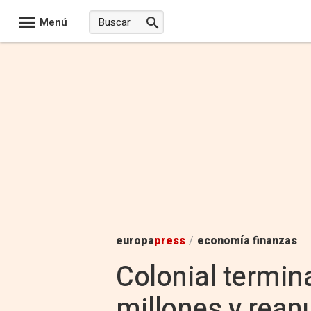
Menú
europa
press
/
economía finanzas
Colonial termin
millones y rean