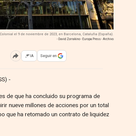
Colonial el 9 de noviembre de 2023, en Barcelona, Cataluña (España).
- David Zorrakino - Europa Press - Archivo
IA
Seguir en
Abrir opciones para compartir
S) -
tes de que ha concluido su programa de
rir nueve millones de acciones por un total
po que ha retomado un contrato de liquidez