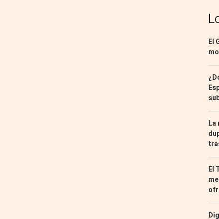
L
El 
mon
¿Dó
Esp
sub
La 
dup
tra
El 
med
ofr
Dig