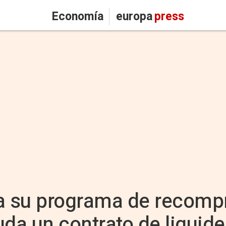
Economía
europa
press
a su programa de recomp
uda un contrato de liquid