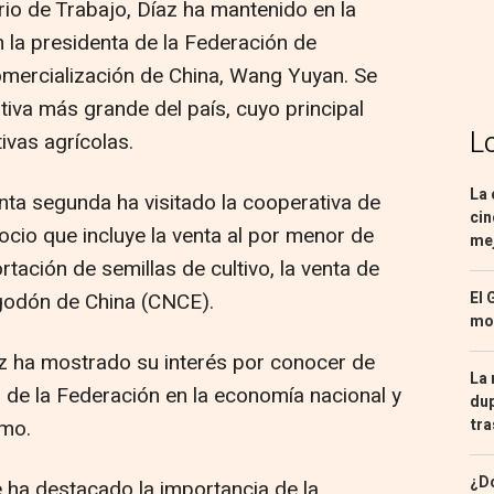
o de Trabajo, Díaz ha mantenido en la
 la presidenta de la Federación de
omercialización de China, Wang Yuyan. Se
tiva más grande del país, cuyo principal
L
ivas agrícolas.
La 
ta segunda ha visitado la cooperativa de
cin
io que incluye la venta al por menor de
mej
rtación de semillas de cultivo, la venta de
lgodón de China (CNCE).
El 
mon
 ha mostrado su interés por conocer de
La 
 de la Federación en la economía nacional y
dup
smo.
tra
¿Dó
e ha destacado la importancia de la