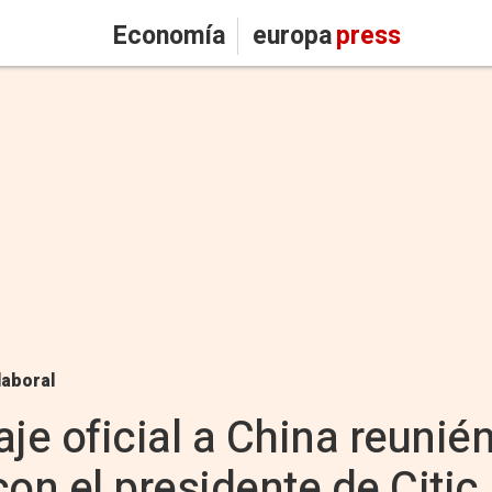
Economía
europa
press
laboral
iaje oficial a China reuni
on el presidente de Citic