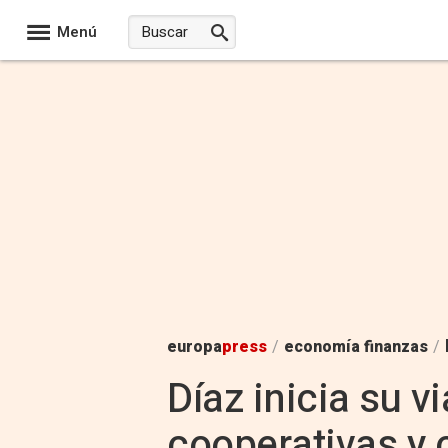
Menú
europa
press
/
economía finanzas
/
Díaz inicia su v
cooperativas y c