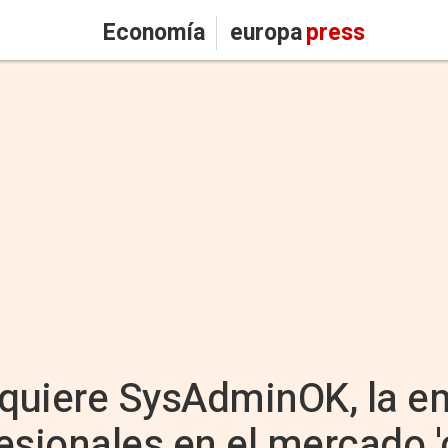
Economía
europa
press
dquiere SysAdminOK, la 
esionales en el mercado '