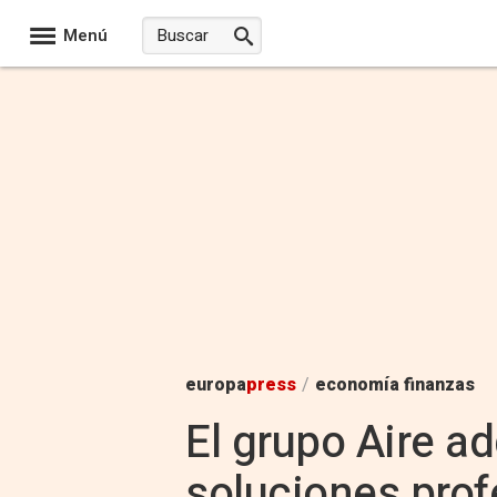
Menú
europa
press
/
economía finanzas
El grupo Aire a
soluciones prof