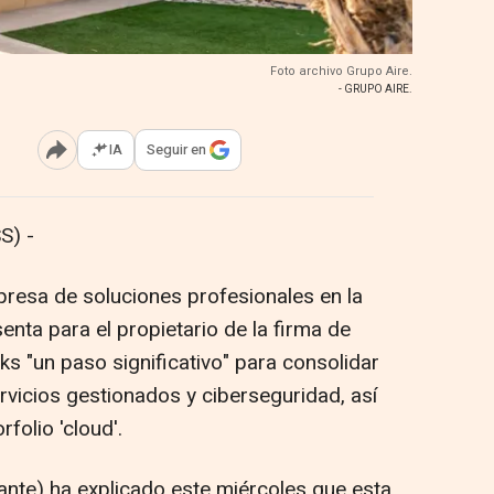
Foto archivo Grupo Aire.
- GRUPO AIRE.
IA
Seguir en
Abrir opciones para compartir
S) -
presa de soluciones profesionales en la
nta para el propietario de la firma de
s "un paso significativo" para consolidar
rvicios gestionados y ciberseguridad, así
folio 'cloud'.
ante) ha explicado este miércoles que esta