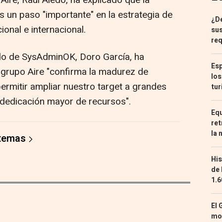
ire, Raúl Aledo, ha explicado que la
un paso "importante" en la estrategia de
¿De
ional e internacional.
sus
req
ado de SysAdminOK, Doro García, ha
Esp
 grupo Aire "confirma la madurez de
los
ermitir ampliar nuestro target a grandes
tur
dedicación mayor de recursos".
Equ
ret
la 
 temas
His
de 
1.6
El 
mon