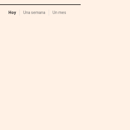
Hoy
Una semana
Un mes