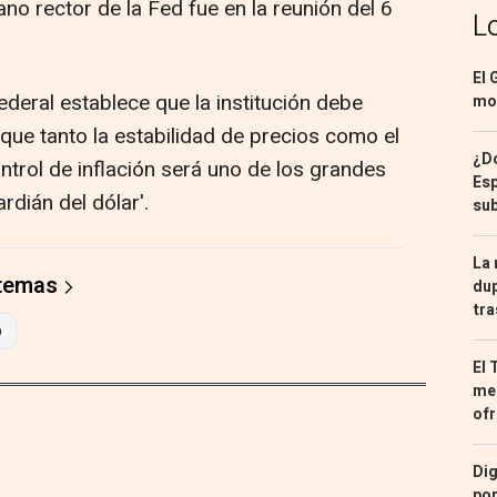
o rector de la Fed fue en la reunión del 6
L
El 
deral establece que la institución debe
mon
que tanto la estabilidad de precios como el
¿Dó
ntrol de inflación será uno de los grandes
Esp
dián del dólar'.
sub
La 
 temas
dup
tra
p
El 
med
ofr
Dig
por