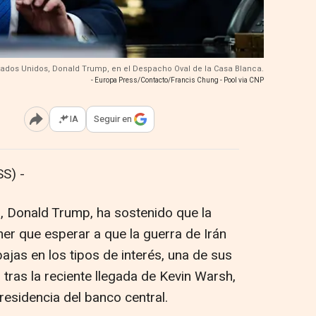
Estados Unidos, Donald Trump, en el Despacho Oval de la Casa Blanca.
- Europa Press/Contacto/Francis Chung - Pool via CNP
IA
Seguir en
Abrir opciones para compartir
S) -
, Donald Trump, ha sostenido que la
er que esperar a que la guerra de Irán
ajas en los tipos de interés, una de sus
tras la reciente llegada de Kevin Warsh,
residencia del banco central.