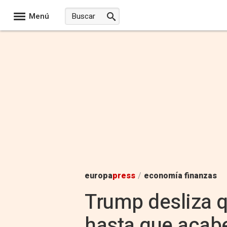
Menú
europa
press
/
economía finanzas
Trump desliza qu
hasta que acabe