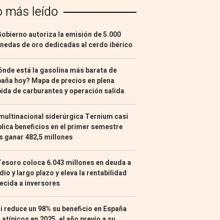
o más leído
Gobierno autoriza la emisión de 5.000
edas de oro dedicadas al cerdo ibérico
nde está la gasolina más barata de
aña hoy? Mapa de precios en plena
ida de carburantes y operación salida
multinacional siderúrgica Ternium casi
lica beneficios en el primer semestre
s ganar 482,5 millones
Tesoro coloca 6.043 millones en deuda a
io y largo plazo y eleva la rentabilidad
ecida a inversores
i reduce un 98% su beneficio en España
 atípicos en 2025, el año previo a su