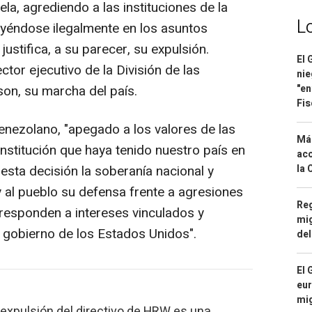
la, agrediendo a las instituciones de la
L
yéndose ilegalmente en los asuntos
justifica, a su parecer, su expulsión.
El 
tor ejecutivo de la División de las
nie
on, su marcha del país.
"en
Fis
enezolano, "apegado a los valores de las
Má
stitución que haya tenido nuestro país en
aco
 esta decisión la soberanía nacional y
la 
 y al pueblo su defensa frente a agresiones
Reg
 responden a intereses vinculados y
mig
l gobierno de los Estados Unidos".
del
El 
eur
mi
expulsión del directivo de HRW es una