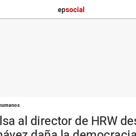
ep
social
 humanos
lsa al director de HRW d
hávez daña la democraci