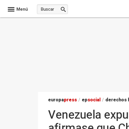
Menú
europa
press
/
ep
social
/
derechos
Venezuela expu
afirmase que C