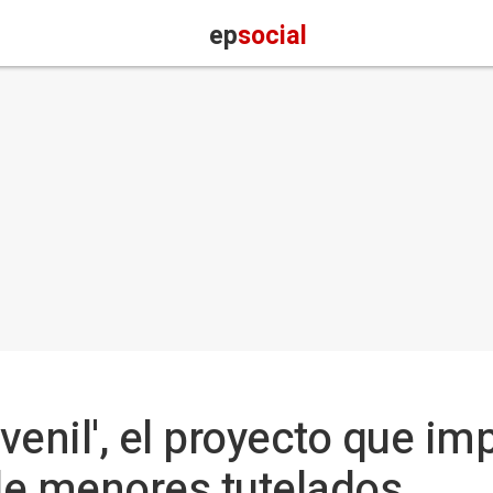
ep
social
enil', el proyecto que imp
de menores tutelados