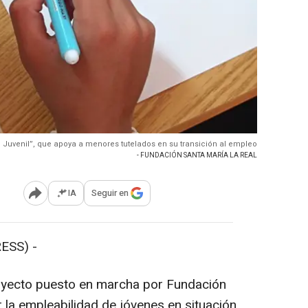
n Juvenil”, que apoya a menores tutelados en su transición al empleo
- FUNDACIÓN SANTA MARÍA LA REAL
IA
Seguir en
Abrir opciones para compartir
ESS) -
oyecto puesto en marcha por Fundación
 la empleabilidad de jóvenes en situación