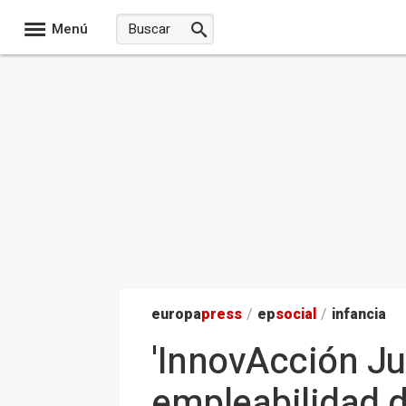
Menú
europa
press
/
ep
social
/
infancia
'InnovAcción Juv
empleabilidad 