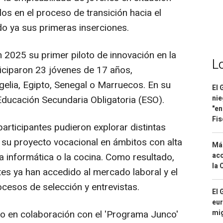
os en el proceso de transición hacia el
do ya sus primeras inserciones.
2025 su primer piloto de innovación en la
L
ticiparon 23 jóvenes de 17 años,
elia, Egipto, Senegal o Marruecos. En su
El 
Educación Secundaria Obligatoria (ESO).
nie
"en
Fis
participantes pudieron explorar distintas
r su proyecto vocacional en ámbitos con alta
Má
a informática o la cocina. Como resultado,
aco
la 
tes ya han accedido al mercado laboral y el
cesos de selección y entrevistas.
El 
eur
do en colaboración con el 'Programa Junco'
mi