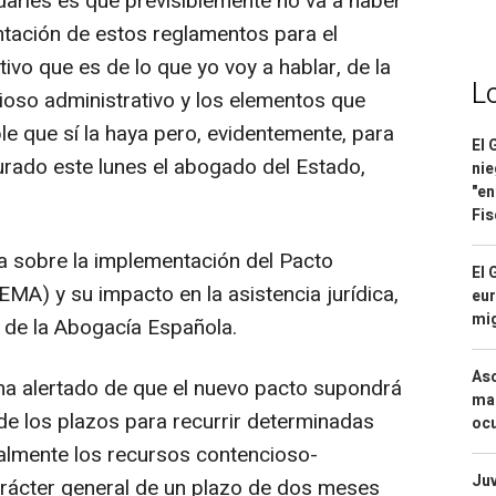
darles es que previsiblemente no va a haber
ntación de estos reglamentos para el
vo que es de lo que yo voy a hablar, de la
L
ioso administrativo y los elementos que
ble que sí la haya pero, evidentemente, para
El 
gurado este lunes el abogado del Estado,
nie
"en
Fis
da sobre la implementación del Pacto
El 
MA) y su impacto en la asistencia jurídica,
eur
mi
 de la Abogacía Española.
Asc
ha alertado de que el nuevo pacto supondrá
mac
de los plazos para recurrir determinadas
ocu
almente los recursos contencioso-
Juv
arácter general de un plazo de dos meses