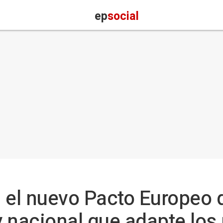
ep
social
 el nuevo Pacto Europeo 
ey nacional que adapte los