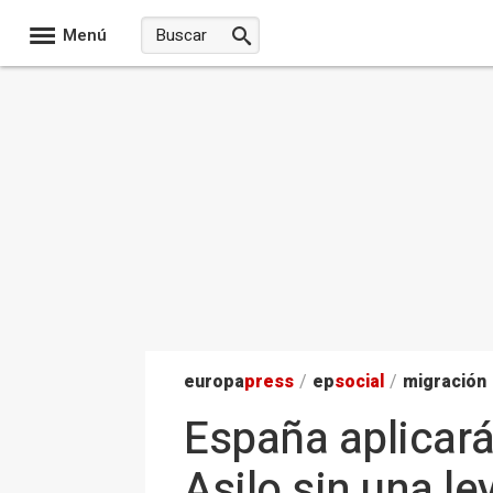
Menú
europa
press
/
ep
social
/
migración
España aplicará
Asilo sin una l