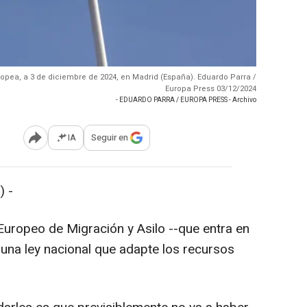
ropea, a 3 de diciembre de 2024, en Madrid (España). Eduardo Parra /
Europa Press 03/12/2024
- EDUARDO PARRA / EUROPA PRESS - Archivo
IA
Seguir en
Abrir opciones para compartir
 -
Europeo de Migración y Asilo --que entra en
n una ley nacional que adapte los recursos