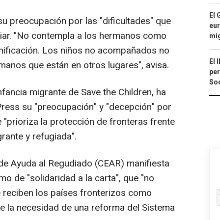
El 
 preocupación por las "dificultades" que
eur
miliar. "No contempla a los hermanos como
mi
unificación. Los niños no acompañados no
El 
manos que están en otros lugares", avisa.
per
Soc
infancia migrante de Save the Children, ha
ress su "preocupación" y "decepción" por
 "prioriza la protección de fronteras frente
grante y refugiada".
 de Ayuda al Regudiado (CEAR) manifiesta
o de "solidaridad a la carta", que "no
ue reciben los países fronterizos como
de la necesidad de una reforma del Sistema