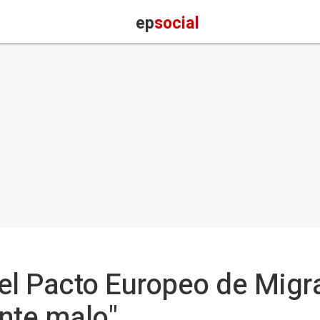
ep
social
 Pacto Europeo de Migrac
nte malo"