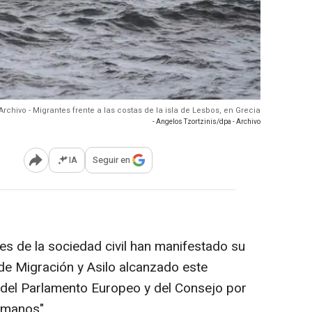
Archivo - Migrantes frente a las costas de la isla de Lesbos, en Grecia
- Angelos Tzortzinis/dpa - Archivo
IA
Seguir en
Abrir opciones para compartir
s de la sociedad civil han manifestado su
de Migración y Asilo alcanzado este
 del Parlamento Europeo y del Consejo por
umanos".