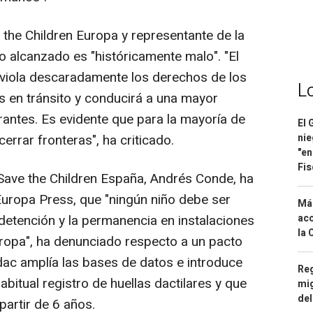
 the Children Europa y representante de la
o alcanzado es "históricamente malo". "El
 viola descaradamente los derechos de los
L
os en tránsito y conducirá a una mayor
rantes. Es evidente que para la mayoría de
El 
nie
cerrar fronteras", ha criticado.
"en
Fis
 Save the Children España, Andrés Conde, ha
uropa Press, que "ningún niño debe ser
Má
aco
a detención y la permanencia en instalaciones
la 
uropa", ha denunciado respecto a un pacto
dac amplía las bases de datos e introduce
Reg
bitual registro de huellas dactilares y que
mig
del
 partir de 6 años.