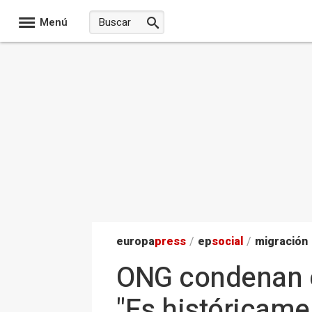
Menú
europa
press
/
ep
social
/
migración
ONG condenan el
"Es históricame