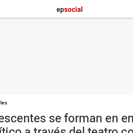
ep
social
les
escentes se forman en e
tico a través del teatro c