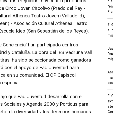
tiva tus Prejuicios' hay cuatro productos
nie
"en
e Circo Joven Circolivo (Prado del Rey -
Fis
tural Athenea Teatro Joven (Valladolid);
ean) - Asociación Cultural Athenea Teatro
El 
 Escuela Ideo (San Sebastián de los Reyes).
eur
mi
e Conciencia' han participado centros
Juv
rid y Cataluña. La obra del IES Vedruna Vall
"ma
tiras' ha sido seleccionada como ganadora
mig
ará con el apoyo de Fad Juventud para
Asc
lica en su comunidad. El CP Capiscol
mac
 especial.
ocu
bajo que Fad Juventud desarrolla con el
El 
ext
os Sociales y Agenda 2030 y Porticus para
ate
peto a la diversidad y los derechos humanos
Ce