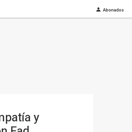
Abonados
mpatía y
on Fad