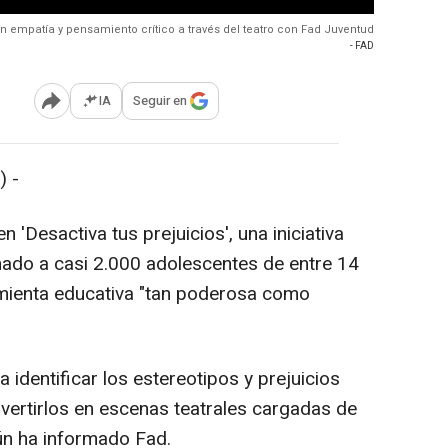
n empatía y pensamiento crítico a través del teatro con Fad Juventud
- FAD
IA
Seguir en
Abrir opciones para compartir
 -
'Desactiva tus prejuicios', una iniciativa
mado a casi 2.000 adolescentes de entre 14
amienta educativa "tan poderosa como
 identificar los estereotipos y prejuicios
nvertirlos en escenas teatrales cargadas de
gún ha informado Fad.