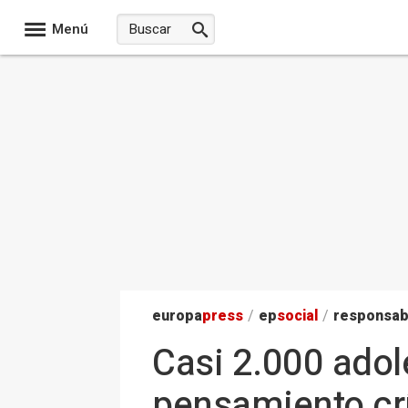
Menú
europa
press
/
ep
social
/
responsab
Casi 2.000 adol
pensamiento crí