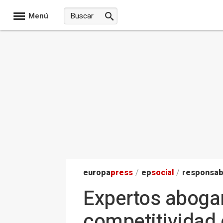
Menú
europa
press
/
ep
social
/
responsab
Expertos abogan
competitividad 