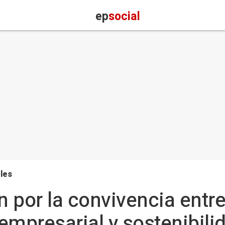
ep
social
les
 por la convivencia entr
empresarial y sostenibili