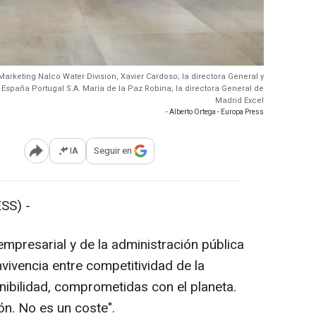
 Marketing Nalco Water Division, Xavier Cardoso; la directora General y
España Portugal S.A. María de la Paz Robina; la directora General de
Madrid Excel
- Alberto Ortega - Europa Press
IA
Seguir en
Abrir opciones para compartir
SS) -
presarial y de la administración pública
vivencia entre competitividad de la
nibilidad, comprometidas con el planeta.
ón. No es un coste".