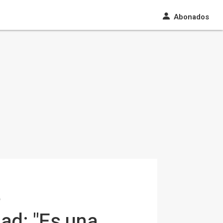
Abonados
e
dad: "Es una