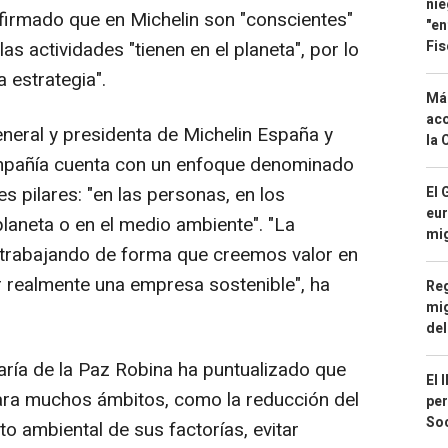
nie
firmado que en Michelin son "conscientes"
"en
Fis
s actividades "tienen en el planeta", por lo
 estrategia".
Má
aco
eneral y presidenta de Michelin España y
la 
ompañía cuenta con un enfoque denominado
s pilares: "en las personas, en los
El 
eur
laneta o en el medio ambiente". "La
mi
lo trabajando de forma que creemos valor en
 realmente una empresa sostenible", ha
Reg
mig
del
ría de la Paz Robina ha puntualizado que
El 
ara muchos ámbitos, como la reducción del
per
Soc
o ambiental de sus factorías, evitar