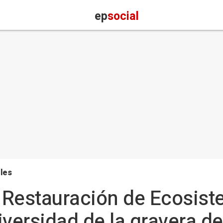
ep
social
les
 Restauración de Ecosist
iversidad de la gravera de