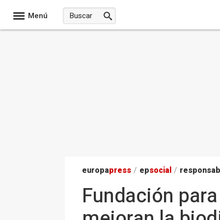
Menú
europa
press
/
ep
social
/
responsab
Fundación para
mejoran la biod