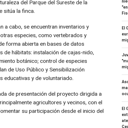
nie
turaleza del Parque del Sureste de la
"en
sitúa la finca.
Fis
án a cabo, se encuentran inventarios y
El 
eur
 otras especies, como vertebrados y
mi
de forma abierta en bases de datos
s de hábitats: instalación de cajas-nido,
Juv
miento botánico; control de especies
"ma
mig
lan de Uso Público y Sensibilización
s educativas y de voluntariado.
Asc
mac
da de presentación del proyecto dirigida a
ocu
principalmente agricultores y vecinos, con el
El 
fomentar su participación desde el inicio del
ext
ate
Ce