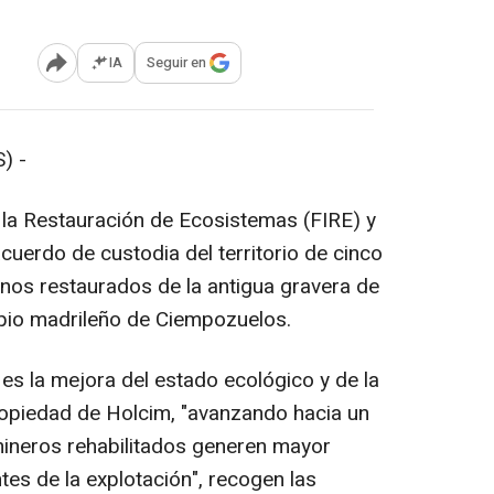
IA
Seguir en
Abrir opciones para compartir
) -
 la Restauración de Ecosistemas (FIRE) y
uerdo de custodia del territorio de cinco
enos restaurados de la antigua gravera de
ipio madrileño de Ciempozuelos.
 es la mejora del estado ecológico y de la
ropiedad de Holcim, "avanzando hacia un
mineros rehabilitados generen mayor
tes de la explotación", recogen las