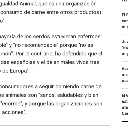
Fis
Igualdad Animal, que es una organización
 consumo de carne entre otros productos)
El 
o".
eur
mi
mayoría de los cerdos estuvieran enfermos
Juv
able" y "no recomendable" porque "no se
"ma
món". Por el contrario, ha defendido que el
mig
erdas españolas y el de animales vivos tras
Asc
s de Europa".
mac
ocu
 consumidores a seguir comiendo carne de
os animales son "sanos, saludables y bien
El 
ext
 "enorme", y porque las organizaciones son
ate
 acciones".
Ce