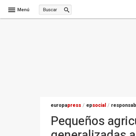
Menú
europa
press
/
ep
social
/
responsab
Pequeños agricu
generalizadas a