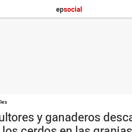
ep
social
les
ltores y ganaderos desca
 los cerdos en las granja