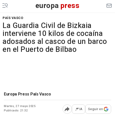
europa
press
PAÍS VASCO
La Guardia Civil de Bizkaia
interviene 10 kilos de cocaína
adosados al casco de un barco
en el Puerto de Bilbao
Europa Press País Vasco
Martes, 27 mayo 2025
IA
Seguir en
Publicado: 21:32
Abrir opciones para comp