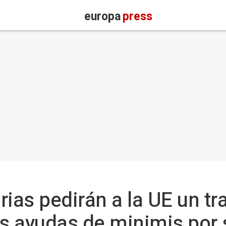
europa
press
rias pedirán a la UE un t
as ayudas de minimis por