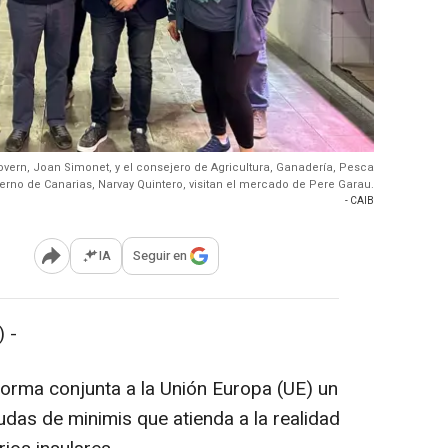
Govern, Joan Simonet, y el consejero de Agricultura, Ganadería, Pesca
erno de Canarias, Narvay Quintero, visitan el mercado de Pere Garau.
- CAIB
IA
Seguir en
Abrir opciones para compartir
 -
forma conjunta a la Unión Europa (UE) un
udas de minimis que atienda a la realidad