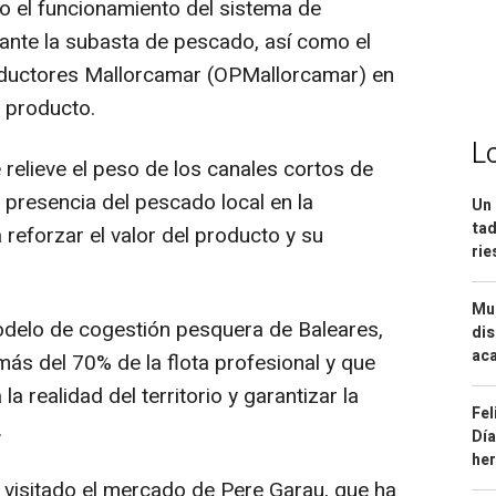
 el funcionamiento del sistema de
ante la subasta de pescado, así como el
oductores Mallorcamar (OPMallorcamar) en
l producto.
L
e relieve el peso de los canales cortos de
 presencia del pescado local en la
Un 
tad
 reforzar el valor del producto y su
ri
Mue
delo de cogestión pesquera de Baleares,
dis
aca
más del 70% de la flota profesional y que
a realidad del territorio y garantizar la
Fel
.
Día
he
 visitado el mercado de Pere Garau, que ha