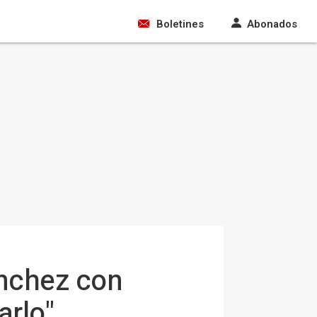
Boletines
Abonados
ánchez con
arlo"