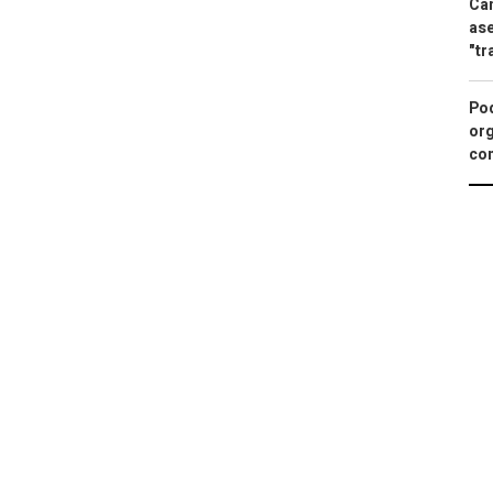
Can
ase
"tr
Pod
org
con