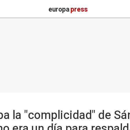
europa
press
ba la "complicidad" de S
o era un día para respald