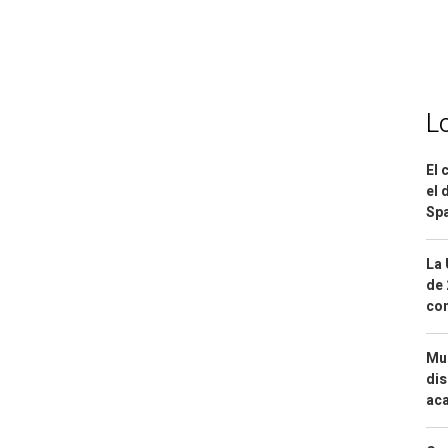
L
El 
el 
Spa
La 
de 
com
Mue
dis
aca