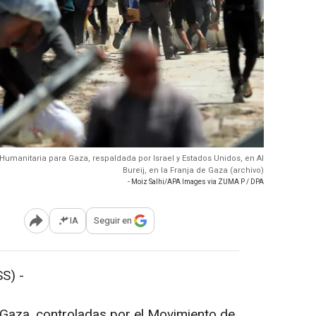
Humanitaria para Gaza, respaldada por Israel y Estados Unidos, en Al
Bureij, en la Franja de Gaza (archivo)
- Moiz Salhi/APA Images via ZUMA P / DPA
IA
Seguir en
Abrir opciones para compartir
S) -
 Gaza, controladas por el Movimiento de