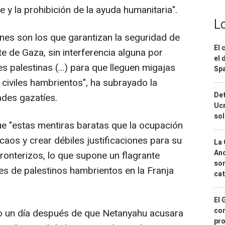
 y la prohibición de la ayuda humanitaria".
L
lanes son los que garantizan la seguridad de
El 
e de Gaza, sin interferencia alguna por
el 
s palestinas (...) para que lleguen migajas
Spa
civiles hambrientos", ha subrayado la
Det
ades gazatíes.
Ucr
so
ue "estas mentiras baratas que la ocupación
aos y crear débiles justificaciones para su
La 
And
ronterizos, lo que supone un flagrante
sor
es de palestinos hambrientos en la Franja
cat
El 
con
o un día después de que Netanyahu acusara
pro