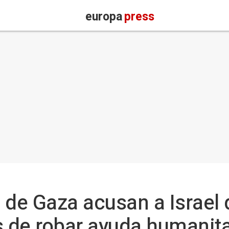
europa
press
 de Gaza acusan a Israel d
de robar ayuda humanitar