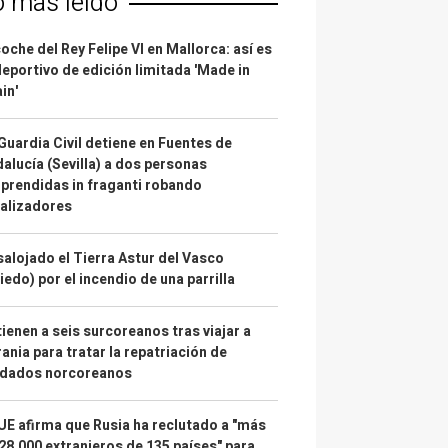
o más leído
coche del Rey Felipe VI en Mallorca: así es
deportivo de edición limitada 'Made in
in'
Guardia Civil detiene en Fuentes de
alucía (Sevilla) a dos personas
prendidas in fraganti robando
alizadores
alojado el Tierra Astur del Vasco
iedo) por el incendio de una parrilla
ienen a seis surcoreanos tras viajar a
ania para tratar la repatriación de
ldados norcoreanos
UE afirma que Rusia ha reclutado a "más
28.000 extranjeros de 135 países" para