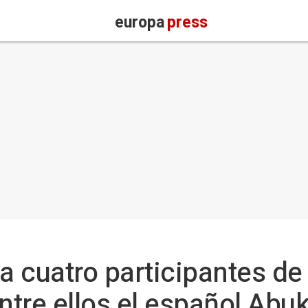
europa
press
 cuatro participantes de 
 entre ellos el español Ab