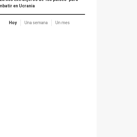
batir en Ucrania
Hoy
Una semana
Un mes