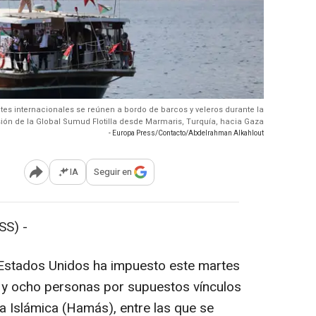
antes internacionales se reúnen a bordo de barcos y veleros durante la
sión de la Global Sumud Flotilla desde Marmaris, Turquía, hacia Gaza
- Europa Press/Contacto/Abdelrahman Alkahlout
IA
Seguir en
Abrir opciones para compartir
SS) -
Estados Unidos ha impuesto este martes
 y ocho personas por supuestos vínculos
a Islámica (Hamás), entre las que se