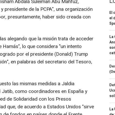
L
Hisham Abdalá Suleiman Abu Mahfuz,
 y presidente de la PCPA", una organización
El 
or, presuntamente, haber sido creada con
el 
Spa
La 
s alegando que la misión trata de acceder
And
e Hamás", lo que considera "un intento
sor
cat
 logrado por el presidente (Donald) Trump
ión", en palabras del secretario del Tesoro,
Des
(Ov
puesto las mismas medidas a Jaldia
Det
Jatib, como coordinadores en España y
Ucr
so
Red de Solidaridad con los Presos
dad que, de acuerdo a Estados Unidos "sirve
La 
 de fondos en países donde el Frente
de 