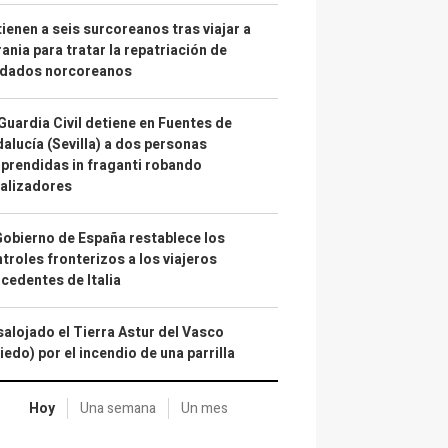
ienen a seis surcoreanos tras viajar a
ania para tratar la repatriación de
ldados norcoreanos
Guardia Civil detiene en Fuentes de
alucía (Sevilla) a dos personas
prendidas in fraganti robando
alizadores
Gobierno de España restablece los
troles fronterizos a los viajeros
cedentes de Italia
alojado el Tierra Astur del Vasco
iedo) por el incendio de una parrilla
Hoy
Una semana
Un mes