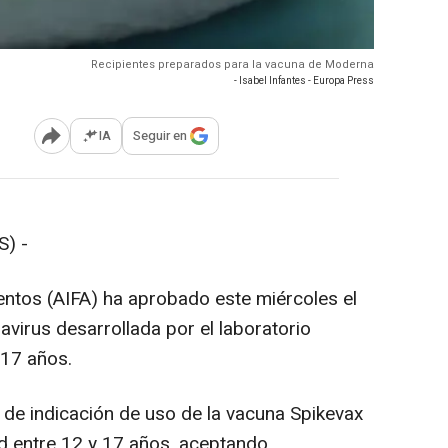
Recipientes preparados para la vacuna de Moderna
- Isabel Infantes - Europa Press
IA
Seguir en
Abrir opciones para compartir
) -
ntos (AIFA) ha aprobado este miércoles el
avirus desarrollada por el laboratorio
17 años.
 de indicación de uso de la vacuna Spikevax
d entre 12 y 17 años, aceptando