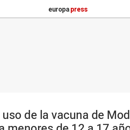
europa
press
el uso de la vacuna de Mod
ra menores de 12 a 17 añ