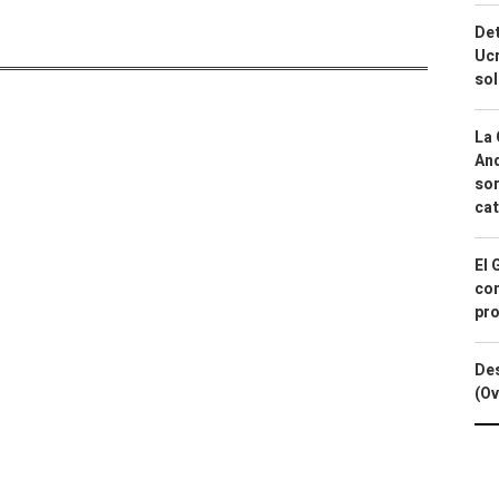
Det
Ucr
so
La 
And
sor
cat
El 
con
pro
Des
(Ov