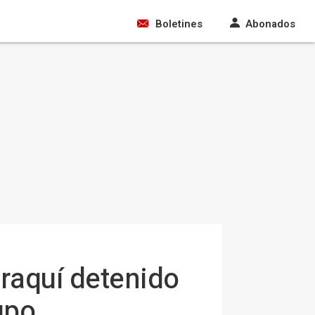
Boletines
Abonados
iraquí detenido
upo