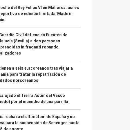
coche del Rey Felipe VI en Mallorca: así es
deportivo de edición limitada 'Made in
in'
Guardia Civil detiene en Fuentes de
alucía (Sevilla) a dos personas
prendidas in fraganti robando
alizadores
ienen a seis surcoreanos tras viajar a
ania para tratar la repatriación de
ldados norcoreanos
alojado el Tierra Astur del Vasco
iedo) por el incendio de una parrilla
lia rechaza el ultimátum de España y no
valuará la suspensión de Schengen hasta
15 de agosto