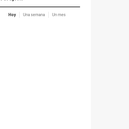
Hoy
Una semana
Un mes