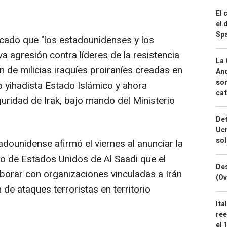
El 
el 
Spa
lcado que "los estadounidenses y los
a agresión contra líderes de la resistencia
La 
n de milicias iraquíes proiraníes creadas en
And
sor
o yihadista Estado Islámico y ahora
cat
uridad de Irak, bajo mando del Ministerio
Det
Ucr
so
dounidense afirmó el viernes al anunciar la
rio de Estados Unidos de Al Saadi que el
Des
orar con organizaciones vinculadas a Irán
(Ov
n de ataques terroristas en territorio
Ita
ree
el 