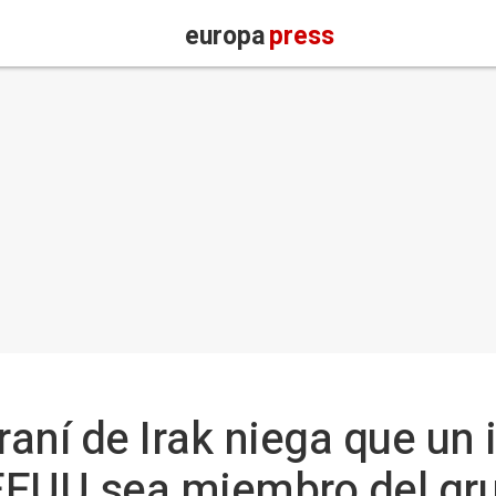
europa
press
raní de Irak niega que un 
EEUU sea miembro del gr