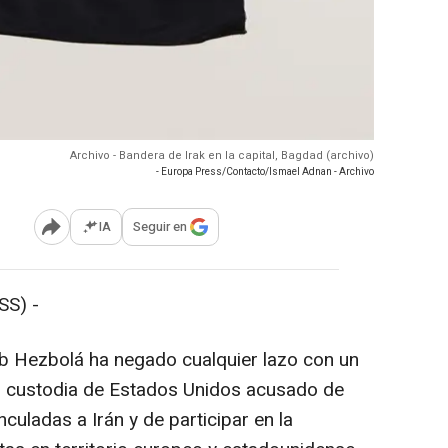
Archivo - Bandera de Irak en la capital, Bagdad (archivo)
- Europa Press/Contacto/Ismael Adnan - Archivo
IA
Seguir en
Abrir opciones para compartir
SS) -
aib Hezbolá ha negado cualquier lazo con un
jo custodia de Estados Unidos acusado de
culadas a Irán y de participar en la