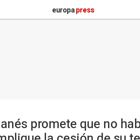
europa
press
ibanés promete que no ha
mplique la cesión de su ter