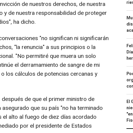
ri
onvicción de nuestros derechos, de nuestra
o y de nuestra responsabilidad de proteger
Mue
ios", ha dicho.
dis
aca
conversaciones "no significan ni significarán
Fel
os, "la renuncia" a sus principios o la
Día
cional. "No permitiré que muera un solo
he
ontinúe el derramamiento de sangre de mi
s o los cálculos de potencias cercanas y
Pod
org
con
 después de que el primer ministro de
El 
a asegurado que su país "no ha terminado
nie
"en
s el alto al fuego de diez días acordado
Fis
 mediado por el presidente de Estados