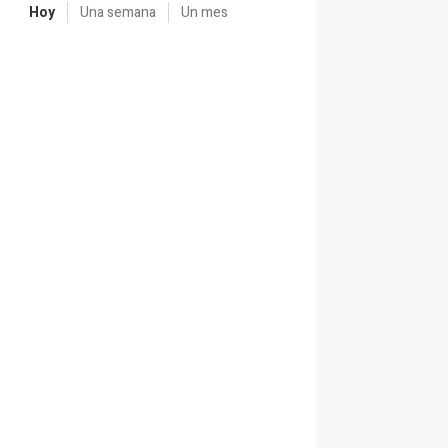
Hoy
Una semana
Un mes