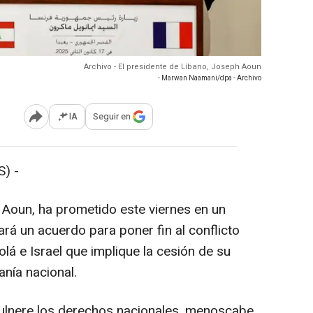
Archivo - El presidente de Líbano, Joseph Aoun
- Marwan Naamani/dpa - Archivo
IA
Seguir en
Abrir opciones para compartir
) -
 Aoun, ha prometido este viernes en un
ará un acuerdo para poner fin al conflicto
bolá e Israel que implique la cesión de su
anía nacional.
ulnere los derechos nacionales, menoscabe