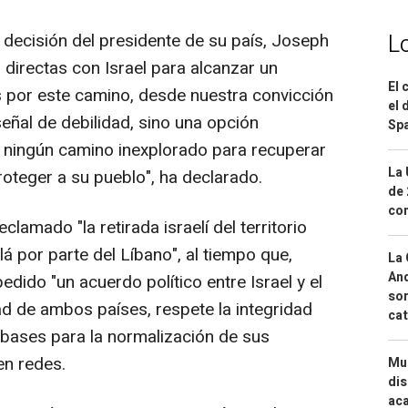
L
decisión del presidente de su país, Joseph
 directas con Israel para alcanzar un
El 
 por este camino, desde nuestra convicción
el 
eñal de debilidad, sino una opción
Spa
 ningún camino inexplorado para recuperar
La 
roteger a su pueblo", ha declarado.
de 
com
clamado "la retirada israelí del territorio
á por parte del Líbano", al tiempo que,
La 
And
pedido "un acuerdo político entre Israel y el
sor
ad de ambos países, respete la integridad
cat
as bases para la normalización de sus
en redes.
Mue
dis
aca