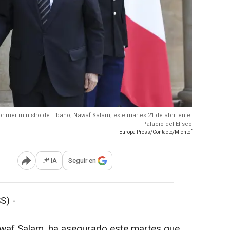
rimer ministro de Líbano, Nawaf Salam, este martes 21 de abril en el
Palacio del Elíseo
- Europa Press/Contacto/Michtof
IA
Seguir en
Abrir opciones para compartir
S) -
Nawaf Salam, ha asegurado este martes que