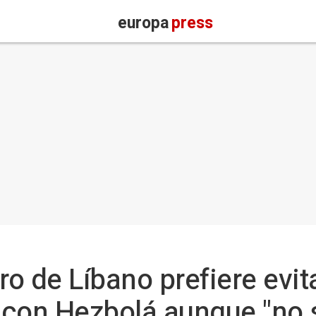
europa
press
ro de Líbano prefiere evit
 con Hezbolá aunque "no 