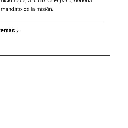
misión que, a juicio de España, debería
l mandato de la misión.
 temas