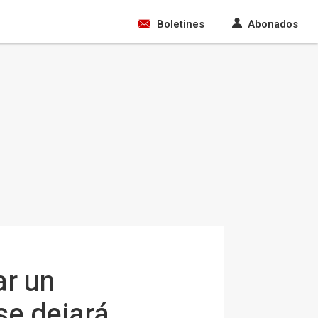
Boletines
Abonados
ar un
se dejará