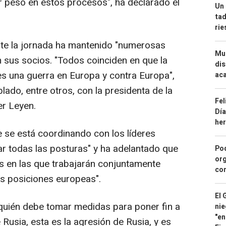
r peso en estos procesos", ha declarado el
Un 
tad
ri
te la jornada ha mantenido "numerosas
Mue
 sus socios. "Todos coinciden en que la
dis
es una guerra en Europa y contra Europa",
aca
lado, entre otros, con la presidenta de la
Fel
er Leyen.
Día
he
e se está coordinando con los líderes
ar todas las posturas" y ha adelantado que
Pod
org
es en las que trabajarán conjuntamente
con
as posiciones europeas".
El 
uién debe tomar medidas para poner fin a
nie
"en
 Rusia, esta es la agresión de Rusia, y es