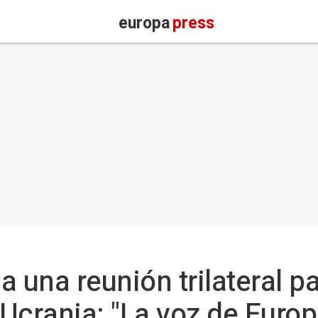
europa
press
a una reunión trilateral p
 Ucrania: "La voz de Euro