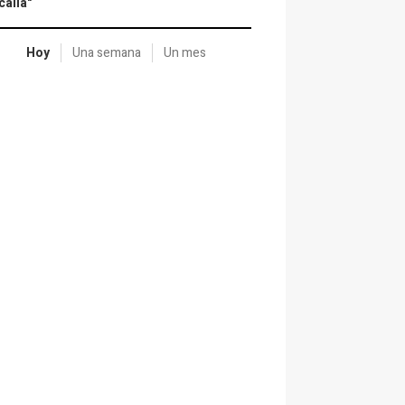
calía"
Hoy
Una semana
Un mes