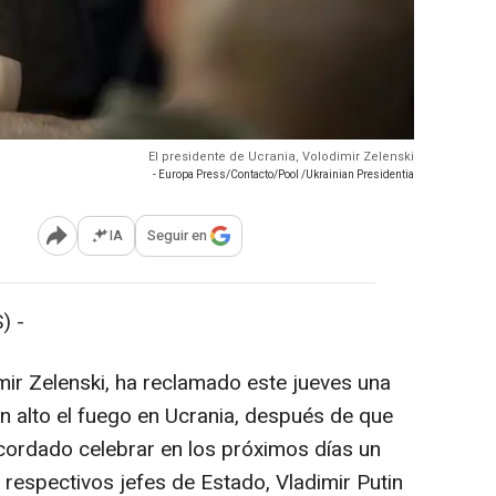
El presidente de Ucrania, Volodimir Zelenski
- Europa Press/Contacto/Pool /Ukrainian Presidentia
IA
Seguir en
Abrir opciones para compartir
) -
mir Zelenski, ha reclamado este jueves una
 un alto el fuego en Ucrania, después de que
cordado celebrar en los próximos días un
s respectivos jefes de Estado, Vladimir Putin