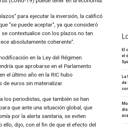
irus (Covid-19) puede tener en la economía.
azos" para ejecutar la inversión, la calificó
que "se puede aceptar", ya que consideró
 se contextualice con los plazos no tan
L
arece absolutamente coherente".
El 
el 
modificación en la Ley del Régimen
Spa
endría que aprobarse en el Parlamento
n el último año en la RIC hubo
La 
de euros sin materializar.
de 
com
a los periodistas, que también se han
Mue
para que ante una situación global, que
dis
ía por la alerta sanitaria, se eviten
aca
llo, dijo, con el fin de que el efecto del