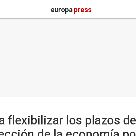
europa
press
 flexibilizar los plazos d
afección de la economía po